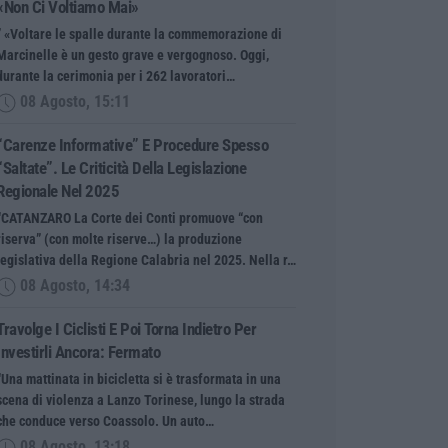
«Non Ci Voltiamo Mai»
” «Voltare le spalle durante la commemorazione di
Marcinelle è un gesto grave e vergognoso. Oggi,
durante la cerimonia per i 262 lavoratori…
08 Agosto, 15:11
“Carenze Informative” E Procedure Spesso
“saltate”. Le Criticità Della Legislazione
Regionale Nel 2025
“CATANZARO La Corte dei Conti promuove “con
riserva” (con molte riserve…) la produzione
legislativa della Regione Calabria nel 2025. Nella r…
08 Agosto, 14:34
Travolge I Ciclisti E Poi Torna Indietro Per
Investirli Ancora: Fermato
“Una mattinata in bicicletta si è trasformata in una
scena di violenza a Lanzo Torinese, lungo la strada
che conduce verso Coassolo. Un auto…
08 Agosto, 13:18