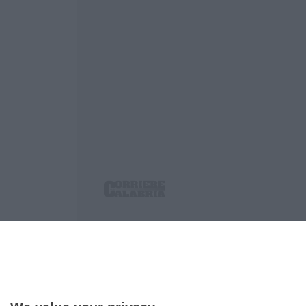
Corriere delle Calabria è una testata giornalist
P.IVA. 03199620794, Via del mare 6/G, S.Eufem
Iscrizione tribunale di Lamezia Terme 5/2011 - D
Effettua una ricerca sul Corriere delle Calabria