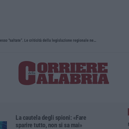
“Carenze informative” e procedure spesso “saltate”. Le criticità della legislazione regionale nel 2025
Travolge i 
La cautela degli spioni: «Fare
sparire tutto, non si sa mai»