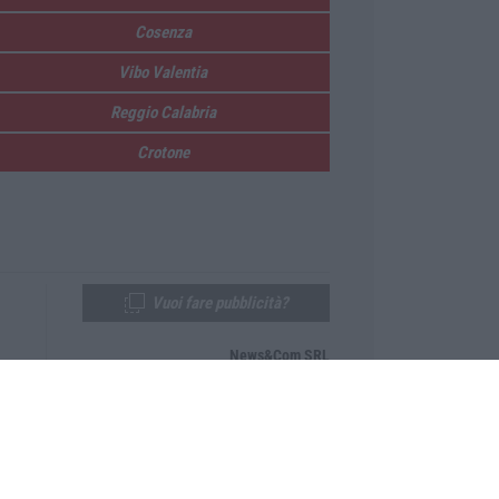
Cosenza
Vibo Valentia
Reggio Calabria
Crotone
Vuoi fare pubblicità?
News&Com SRL
Telefono:
0968-53665
Email:
newsandcom@gmail.com