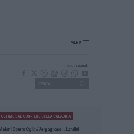
ciclisti e poi torna indietro per investirli ancora: fermato
MENU
I nostri canali
ULTIME DAL CORRIERE DELLA CALABRIA
Meloni Contro Cgil: «Vergognoso». Landini: