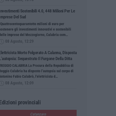
Investimenti Sostenibili 4.0, 448 Milioni Per Le
Imprese Del Sud
“Quattrocentoquarantotto milioni di euro per
sostenere gli investimenti innovativi e sostenibili
delle imprese del Mezzogiorno, Calabria com…
08 Agosto, 12:29
Elettricista Morto Folgorato A Calanna, Disposta
L’autopsia: Sequestrato Il Furgone Della Ditta
“REGGIO CALABRIA La Procura della Repubblica di
Reggio Calabria ha disposto l’autopsia sul corpo di
Antonino Fabio Calabrò, l’elettricista d…
08 Agosto, 12:09
Edizioni provinciali
Catanzaro