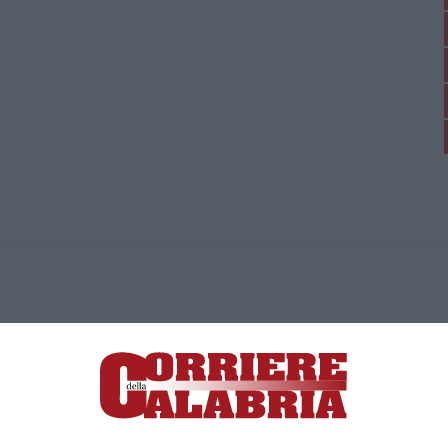
ica di News&Com S.r.l ©2012-
-2026. Tutti i diritti riservati.
ia, Lamezia Terme (CZ)
irettore responsabile Paola Militano |
Privacy