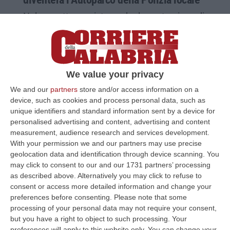
Nel progetto prevista anche la costruzione di
un’area per Ammassamento soccorritori-
Protezione Civile
Pubblicato il: 18/09/24 – 7:21
We value your privacy
We and our
partners
store and/or access information on a
device, such as cookies and process personal data, such as
unique identifiers and standard information sent by a device for
personalised advertising and content, advertising and content
measurement, audience research and services development.
With your permission we and our partners may use precise
geolocation data and identification through device scanning. You
may click to consent to our and our 1731 partners’ processing
as described above. Alternatively you may click to refuse to
consent or access more detailed information and change your
preferences before consenting.
Please note that some
Rosarno, la villa confiscata alla
processing of your personal data may not require your consent,
but you have a right to object to such processing. Your
‘ndrangheta sarà intitolata a Jole Santelli
preferences will apply to this website only. You can change your