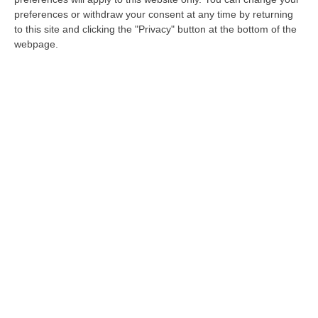
La struttura appartenuta alla famiglia
preferences or withdraw your consent at any time by returning
to this site and clicking the "Privacy" button at the bottom of the
Cacciola è stata assegnata a UniReggio.
webpage.
Ferrara: «L’evento il 23 maggio»
Pubblicato il: 12/05/24 – 11:34
A Reggio Calabria apre l’Agenzia sociale
per la casa in un bene confiscato alla
‘ndrangheta