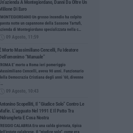
Un’azienda A Montegiordano, Danni Da Oltre Un
Milione Di Euro
“MONTEGIORDANO Un grosso incendio ha colpito
questa notte un capannone della Sassone Tartufi,
azienda di Montegiordano specializzata nella c…
09 Agosto, 11:59
È Morto Massimiliano Cencelli, Fu Ideatore
Dell’omonimo “manuale”
“ROMA E’ morto a Roma ieri pomeriggio
Massimiliano Cencelli, aveva 90 anni. Funzionario
della Democrazia Cristiana degli anni ’60, divenne
f…
09 Agosto, 10:43
Antonino Scopelliti, Il “giudice Solo” Contro Le
Mafie. L’agguato Nel 1991 E Il Patto Tra
‘ndrangheta E Cosa Nostra
“REGGIO CALABRIA Era una calda giornata, tipica
dell’estate calabrese. Il “giudice solo”, come era