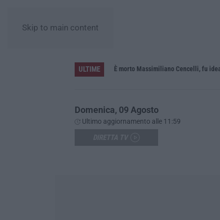
Skip to main content
ULTIME
In fiamme nella notte il capannone di un’azienda a Montegiordano, danni da oltre un milione di euro
È morto Massimiliano Cencelli, fu id
Domenica, 09 Agosto
Ultimo aggiornamento alle 11:59
DIRETTA TV