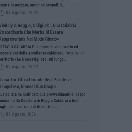
stato ribattezzato, Antonino Scopelliti…
09 Agosto, 10:31
Vinitaly A Reggio, Caligiuri: «Una Calabria
Straordinaria Che Merita Di Essere
Rappresentata Nel Modo Giusto»
“REGGIO CALABRIA Due giorni di vino, storia ed
esposizioni delle eccellenze calabresi. Tutto in «un
territorio che è meraviglioso, sul lungo…
09 Agosto, 10:12
Rissa Tra Tifosi Durante Real Polistena-
Sinopolese, Emessi Due Daspo
“La polizia ha notificato due provvedimenti di daspo,
emessi dalla Questura di Reggio Calabria a fine
luglio, nei confronti di tifosi ritenu…
09 Agosto, 9:36