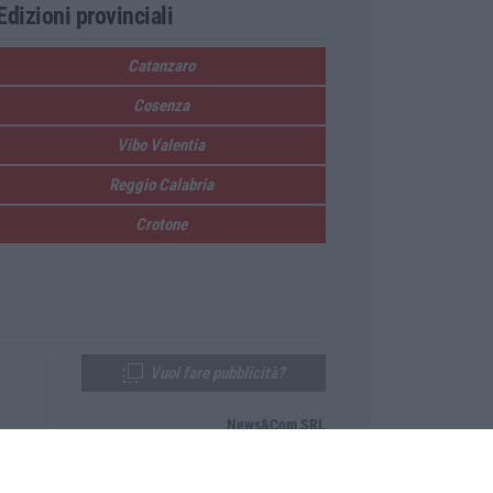
Edizioni provinciali
Catanzaro
Cosenza
Vibo Valentia
Reggio Calabria
Crotone
Vuoi fare pubblicità?
News&Com SRL
Telefono:
0968-53665