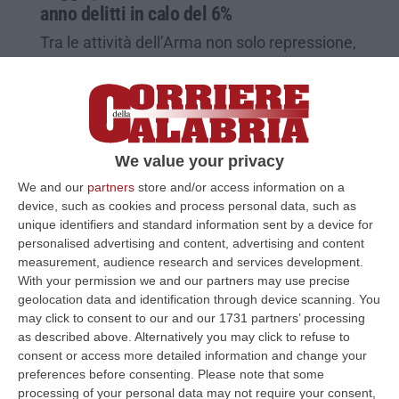
anno delitti in calo del 6%
Tra le attività dell’Arma non solo repressione,
ma anche prevenzione contro truffe agli
anziani e violenze di genere
Pubblicato il: 08/01/24 – 11:08
We value your privacy
We and our
partners
store and/or access information on a
device, such as cookies and process personal data, such as
unique identifiers and standard information sent by a device for
personalised advertising and content, advertising and content
measurement, audience research and services development.
With your permission we and our partners may use precise
geolocation data and identification through device scanning. You
may click to consent to our and our 1731 partners’ processing
as described above. Alternatively you may click to refuse to
consent or access more detailed information and change your
Operazioni sulla tutela dei lavoratori nel
preferences before consenting.
Please note that some
processing of your personal data may not require your consent,