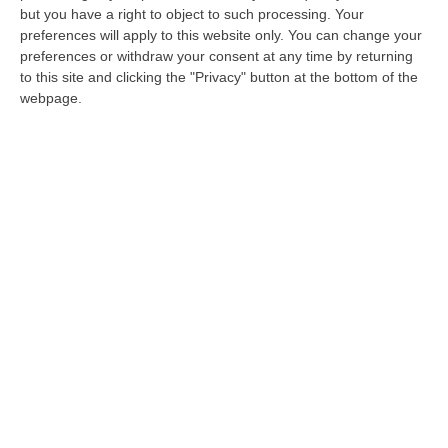
Reggino, ecco il bilancio dei carabinieri
but you have a right to object to such processing. Your
In tre mesi il nucleo ispettorato del lavoro dei
preferences will apply to this website only. You can change your
preferences or withdraw your consent at any time by returning
militari ha denunciato 56 imprenditori nella
to this site and clicking the "Privacy" button at the bottom of the
provincia. Individuati 91 lavoratori in nero
webpage.
Pubblicato il: 28/09/23 – 13:30
ULTIME DAL CORRIERE DELLA CALABRIA
Sistema Bibliotecario Vibonese, La Dura Replica Di Soriano E
Romeo: «Il Fallimento È Di Chi Ha Staccato La Spina»
“VIBO VALENTIA «In queste ore si stanno susseguendo dichiarazioni e
prese di posizione sul futuro del Sistema Bibliotecario Vibonese.
Compre…
06 Agosto, 22:18
Laurea In Medicina, Arriva Il Decreto: Aumentano I Posti
“ROMA Aumentano i posti disponibili per l’immatricolazione ai corsi di