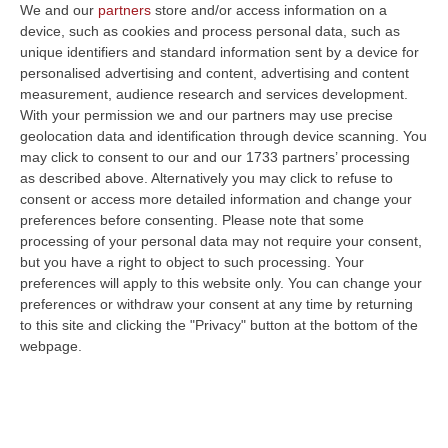
Continuano a Gimigliano le indagini dei
We and our
partners
store and/or access information on a
device, such as cookies and process personal data, such as
carabinieri per la truffa. Il danno complessivo
unique identifiers and standard information sent by a device for
ipotizzato è di 40mila euro
personalised advertising and content, advertising and content
Pubblicato il: 15/09/21 – 11:08
measurement, audience research and services development.
With your permission we and our partners may use precise
geolocation data and identification through device scanning. You
may click to consent to our and our 1733 partners’ processing
as described above. Alternatively you may click to refuse to
consent or access more detailed information and change your
preferences before consenting.
Please note that some
processing of your personal data may not require your consent,
but you have a right to object to such processing. Your
preferences will apply to this website only. You can change your
preferences or withdraw your consent at any time by returning
to this site and clicking the "Privacy" button at the bottom of the
webpage.
Niente bonus Covid agli operatori sanitari,
«non c’è rispetto per gli eroi»
Il consigliere regionale Di Natale interroga la