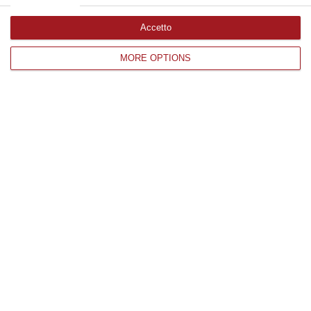
Accetto
Edizioni provinciali
MORE OPTIONS
Catanzaro
Cosenza
Vibo Valentia
Reggio Calabria
Crotone
Corriere delle Calabria è una testata giornalistica di News&Com S.r.l
©2012-
-2026. Tutti i diritti riservati.