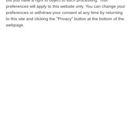
but you have a right to object to such processing. Your
riunioni per discutere del business.
preferences will apply to this website only. You can change your
«Toccavano la parte di Camigliatello e San
preferences or withdraw your consent at any time by returning
Giovanni in Fiore»
to this site and clicking the "Privacy" button at the bottom of the
webpage.
Pubblicato il: 22/07/24 – 11:14
ULTIME DAL CORRIERE DELLA CALABRIA
Investimenti Sostenibili 4.0, 448 Milioni Per Le Imprese Del Sud
“Quattrocentoquarantotto milioni di euro per sostenere gli investimenti
innovativi e sostenibili delle imprese del Mezzogiorno, Calabria com…
08 Agosto, 12:29
Elettricista Morto Folgorato A Calanna, Disposta L’autopsia:
Sequestrato Il Furgone Della Ditta
“REGGIO CALABRIA La Procura della Repubblica di Reggio Calabria ha
disposto l’autopsia sul corpo di Antonino Fabio Calabrò, l’elettricista d…
08 Agosto, 12:09