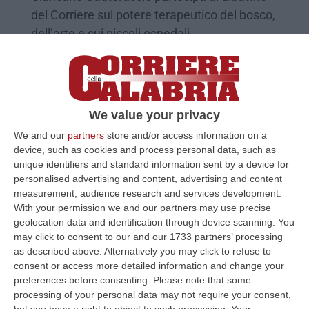
del Corriere sul potere terapeutico del bosco,
dell’arte e sui piccoli ospedali
Pubblicato il: 23/08/24 – 10:35
We value your privacy
We and our
partners
store and/or access information on a
device, such as cookies and process personal data, such as
unique identifiers and standard information sent by a device for
personalised advertising and content, advertising and content
measurement, audience research and services development.
With your permission we and our partners may use precise
geolocation data and identification through device scanning. You
may click to consent to our and our 1733 partners’ processing
as described above. Alternatively you may click to refuse to
L’affare dei boschi della mala, «dovevamo
consent or access more detailed information and change your
entrare anche noi cosentini»
preferences before consenting.
Please note that some
Il pentito Adolfo Foggetti ricorda alcune
processing of your personal data may not require your consent,