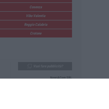
Cosenza
Vibo Valentia
Reggio Calabria
Crotone
Vuoi fare pubblicità?
News&Com SRL
Telefono:
0968-53665
Email:
newsandcom@gmail.com