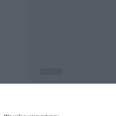
Corriere delle Calabria è una testata giornalist
P.IVA. 03199620794, Via del mare 6/G, S.Eufem
Iscrizione tribunale di Lamezia Terme 5/2011 - D
Effettua una ricerca sul Corriere delle Calabria