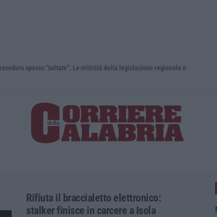
“Carenze informative” e procedure spesso “saltate”. Le criticità della legislazione regionale nel 2025
Travolge i 
Rifiuta il braccialetto elettronico:
stalker finisce in carcere a Isola