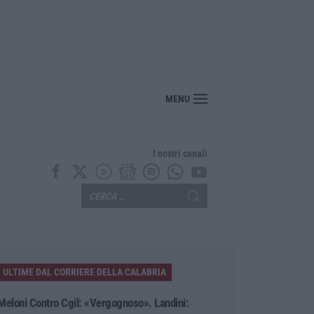
ciclisti e poi torna indietro per investirli ancora: fermato
MENU
I nostri canali
ULTIME DAL CORRIERE DELLA CALABRIA
Meloni Contro Cgil: «Vergognoso». Landini: