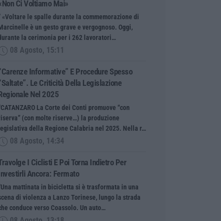
«Non Ci Voltiamo Mai»
” «Voltare le spalle durante la commemorazione di
Marcinelle è un gesto grave e vergognoso. Oggi,
durante la cerimonia per i 262 lavoratori…
08 Agosto, 15:11
“Carenze Informative” E Procedure Spesso
“saltate”. Le Criticità Della Legislazione
Regionale Nel 2025
“CATANZARO La Corte dei Conti promuove “con
riserva” (con molte riserve…) la produzione
legislativa della Regione Calabria nel 2025. Nella r…
08 Agosto, 14:34
Travolge I Ciclisti E Poi Torna Indietro Per
Investirli Ancora: Fermato
“Una mattinata in bicicletta si è trasformata in una
scena di violenza a Lanzo Torinese, lungo la strada
che conduce verso Coassolo. Un auto…
08 Agosto, 13:18