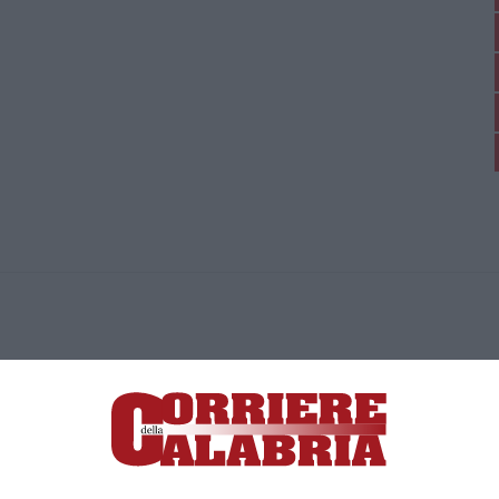
ica di News&Com S.r.l ©2012-
-2026. Tutti i diritti riservati.
ia, Lamezia Terme (CZ)
irettore responsabile Paola Militano |
Privacy