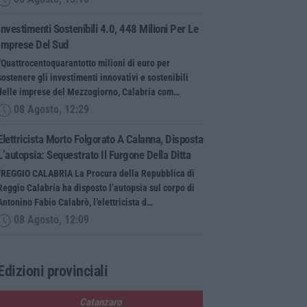
Investimenti Sostenibili 4.0, 448 Milioni Per Le
Imprese Del Sud
“Quattrocentoquarantotto milioni di euro per
sostenere gli investimenti innovativi e sostenibili
delle imprese del Mezzogiorno, Calabria com…
08 Agosto, 12:29
Elettricista Morto Folgorato A Calanna, Disposta
L’autopsia: Sequestrato Il Furgone Della Ditta
“REGGIO CALABRIA La Procura della Repubblica di
Reggio Calabria ha disposto l’autopsia sul corpo di
Antonino Fabio Calabrò, l’elettricista d…
08 Agosto, 12:09
Edizioni provinciali
Catanzaro