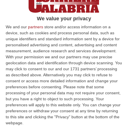
dei sindacati
Dopo l’incontro dei giorni scorsi, i
We value your privacy
rappresentanti sindacali la Rsu dei
We and our
partners
store and/or access information on a
dipendenti comunali, hanno redatto e
device, such as cookies and process personal data, such as
consegnato al commissario Priolo una “m…
unique identifiers and standard information sent by a device for
Pubblicato il: 28/01/21 – 16:21
personalised advertising and content, advertising and content
measurement, audience research and services development.
With your permission we and our partners may use precise
geolocation data and identification through device scanning. You
ULTIME DAL CORRIERE DELLA CALABRIA
may click to consent to our and our 1731 partners’ processing
as described above. Alternatively you may click to refuse to
Sanità, La “cassaforte” Della Regione Calabria Chiude Il 2025 Con
consent or access more detailed information and change your
Un Risultato Positivo
preferences before consenting.
Please note that some
processing of your personal data may not require your consent,
“CATANZARO La Gestione sanitaria accentrata (Gsa) della Regione
but you have a right to object to such processing. Your
Calabria chiude l’esercizio 2025 con un risultato positivo di 242,55
preferences will apply to this website only. You can change your
milioni…
preferences or withdraw your consent at any time by returning
06 Agosto, 15:27
to this site and clicking the "Privacy" button at the bottom of the
webpage.
Droga E Quasi 20 Mila Euro Nascosti In Casa, Un Arresto A