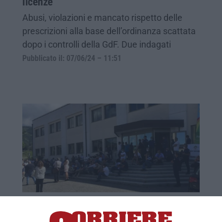
licenze
Abusi, violazioni e mancato rispetto delle
prescrizioni alla base dell’ordinanza scattata
dopo i controlli della GdF. Due indagati
Pubblicato il: 07/06/24 – 11:51
Lamezia, dai debiti verso i dipendenti
comunali ai decreti "illegittimi": l'affondo