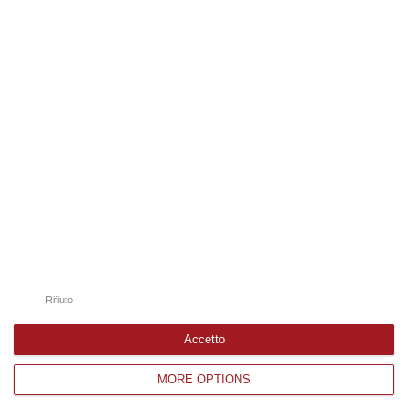
09 Agosto, 10:43
Edizioni provinciali
Catanzaro
Cosenza
Vibo Valentia
Reggio Calabria
Crotone
Rifiuto
Accetto
MORE OPTIONS
Corriere delle Calabria è una testata giornalistica di News&Com S.r.l