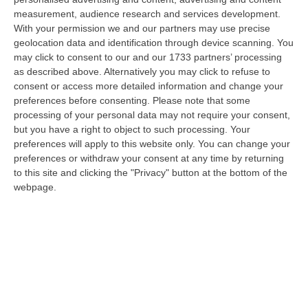
tante voci che ogni giorno raccontano, studiano, proteggono e v…
measurement, audience research and services development.
09 Agosto, 12:52
With your permission we and our partners may use precise
geolocation data and identification through device scanning. You
Evade Dai Domiciliari, Boss Ergastolano Torna In Carcere
may click to consent to our and our 1733 partners’ processing
“È tornato in carcere Giovanni Calasso, 61 anni, storico esponente della
as described above. Alternatively you may click to refuse to
Sacra Corona Unita e già condannato all’ergastolo, arrestato il 1°…
consent or access more detailed information and change your
preferences before consenting.
Please note that some
09 Agosto, 12:18
processing of your personal data may not require your consent,
but you have a right to object to such processing. Your
In Fiamme Nella Notte Il Capannone Di Un’azienda A
preferences will apply to this website only. You can change your
Montegiordano, Danni Da Oltre Un Milione Di Euro
preferences or withdraw your consent at any time by returning
“MONTEGIORDANO Un grosso incendio ha colpito questa notte un
to this site and clicking the "Privacy" button at the bottom of the
capannone della Sassone Tartufi, azienda di Montegiordano
webpage.
specializzata nella c…
09 Agosto, 11:59
È Morto Massimiliano Cencelli, Fu Ideatore Dell’omonimo
“manuale”
“ROMA E’ morto a Roma ieri pomeriggio Massimiliano Cencelli, aveva 90
anni. Funzionario della Democrazia Cristiana degli anni ’60, divenne f…