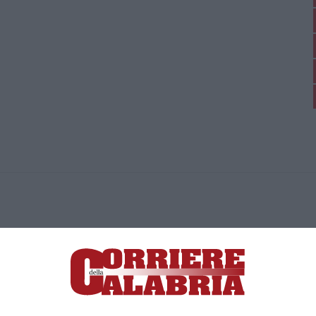
ica di News&Com S.r.l ©2012-
-2026. Tutti i diritti riservati.
ia, Lamezia Terme (CZ)
irettore responsabile Paola Militano |
Privacy