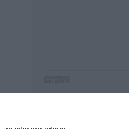
Corriere delle Calabria è una testata giornalist
P.IVA. 03199620794, Via del mare 6/G, S.Eufem
Iscrizione tribunale di Lamezia Terme 5/2011 - D
Effettua una ricerca sul Corriere delle Calabria