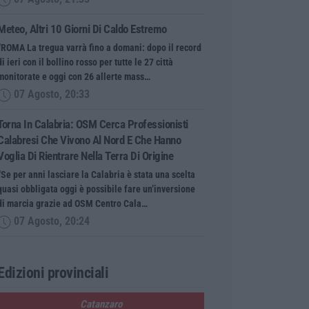
Meteo, Altri 10 Giorni Di Caldo Estremo
“ROMA La tregua varrà fino a domani: dopo il record
di ieri con il bollino rosso per tutte le 27 città
monitorate e oggi con 26 allerte mass…
07 Agosto, 20:33
Torna In Calabria: OSM Cerca Professionisti
Calabresi Che Vivono Al Nord E Che Hanno
Voglia Di Rientrare Nella Terra Di Origine
“Se per anni lasciare la Calabria è stata una scelta
quasi obbligata oggi è possibile fare un’inversione
di marcia grazie ad OSM Centro Cala…
07 Agosto, 20:24
Edizioni provinciali
Catanzaro