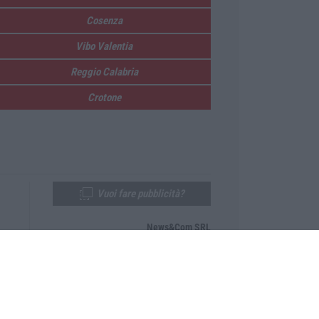
Cosenza
Vibo Valentia
Reggio Calabria
Crotone
Vuoi fare pubblicità?
News&Com SRL
Telefono:
0968-53665
Email:
newsandcom@gmail.com