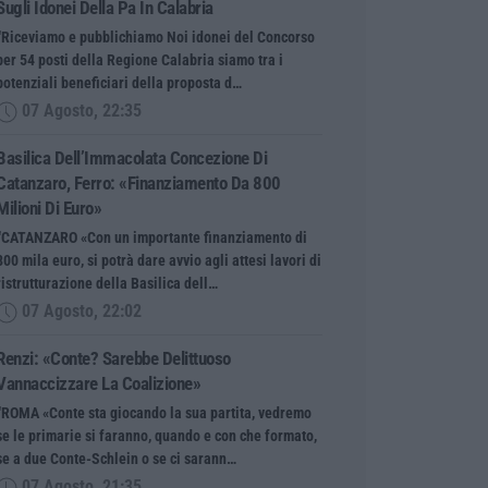
Sugli Idonei Della Pa In Calabria
“Riceviamo e pubblichiamo Noi idonei del Concorso
per 54 posti della Regione Calabria siamo tra i
potenziali beneficiari della proposta d…
07 Agosto, 22:35
Basilica Dell’Immacolata Concezione Di
Catanzaro, Ferro: «finanziamento Da 800
Milioni Di Euro»
“CATANZARO «Con un importante finanziamento di
800 mila euro, si potrà dare avvio agli attesi lavori di
ristrutturazione della Basilica dell…
07 Agosto, 22:02
Renzi: «Conte? Sarebbe Delittuoso
Vannaccizzare La Coalizione»
“ROMA «Conte sta giocando la sua partita, vedremo
se le primarie si faranno, quando e con che formato,
se a due Conte-Schlein o se ci sarann…
07 Agosto, 21:35