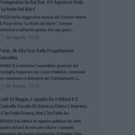
Protagonista Su Rai Due. Il 9 Agosto In Onda
“La Notte Del Mare”
“PIZZO Nella suggestiva cornice del Castello Murat
di Pizzo torna “La Notte del Mare”, l’evento
televisivo e culturale giunto alla sua quart…
06 Agosto, 17:37
Ponte, Ok Alla Fase Della Progettazione
Esecutiva
“ROMA Si è conclusa l’assemblea generale del
Consiglio Superiore dei Lavori Pubblici, convocata
per esaminare e discutere del Collegamento s…
06 Agosto, 17:12
Cedir Di Reggio, L’appalto Da 4 Milioni E Il
Controllo Occulto Di Scirocco Dietro L’impresa.
«L’ha Fatto Franco, Non L’ho Fatto Io»
“REGGIO CALABRIA Un appalto pubblico da oltre
quattro milioni di euro per ridurre i consumi
energetici del Centro direzionale di Reggio Cala…