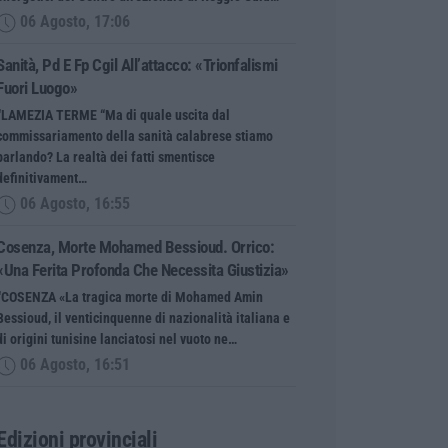
06 Agosto, 17:06
Sanità, Pd E Fp Cgil All’attacco: «Trionfalismi
Fuori Luogo»
“LAMEZIA TERME “Ma di quale uscita dal
commissariamento della sanità calabrese stiamo
parlando? La realtà dei fatti smentisce
definitivament…
06 Agosto, 16:55
Cosenza, Morte Mohamed Bessioud. Orrico:
«Una Ferita Profonda Che Necessita Giustizia»
“COSENZA «La tragica morte di Mohamed Amin
Bessioud, il venticinquenne di nazionalità italiana e
di origini tunisine lanciatosi nel vuoto ne…
06 Agosto, 16:51
Edizioni provinciali