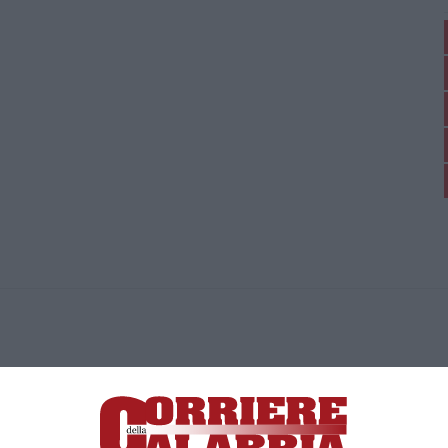
ica di News&Com S.r.l ©2012-
-2026. Tutti i diritti riservati.
ia, Lamezia Terme (CZ)
irettore responsabile Paola Militano |
Privacy