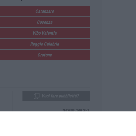
Catanzaro
Cosenza
Vibo Valentia
Reggio Calabria
Crotone
Vuoi fare pubblicità?
News&Com SRL
Telefono:
0968-53665
Email:
newsandcom@gmail.com