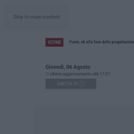
Skip to main content
ULTIME
L’Orchestra Filarmonica della Calabria protagonista su Rai Due. Il 9 Agosto in onda “La Notte del Mare”
Ponte, ok alla fase della progettazion
Giovedì, 06 Agosto
Ultimo aggiornamento alle 17:37
DIRETTA TV