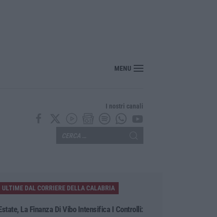
osentino, scoperta coltivazione di marijuana. Sequestrate 200 piante – VIDEO
MENU
I nostri canali
ULTIME DAL CORRIERE DELLA CALABRIA
Estate, La Finanza Di Vibo Intensifica I Controlli: