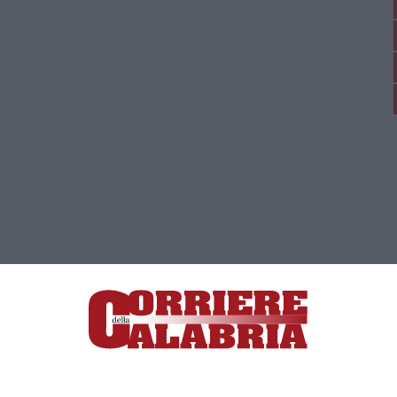
ica di News&Com S.r.l ©2012-
-2026. Tutti i diritti riservati.
ia, Lamezia Terme (CZ)
irettore responsabile Paola Militano |
Privacy