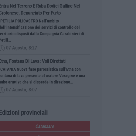
Entra Nel Terreno E Ruba Dodici Galline Nel
Crotonese, Denunciato Per Furto
“PETILIA POLICASTRO Nell’ambito
dell’intensificazione dei servizi di controllo del
territorio disposti dalla Compagnia Carabinieri di
Petili…
07 Agosto, 8:27
Etna, Fontana Di Lava: Voli Dirottati
“CATANIA Nuova fase parossistica sull’Etna con
fontana di lava presente al cratere Voragine e una
nube eruttiva che si disperde in direzione…
07 Agosto, 8:07
Edizioni provinciali
Catanzaro