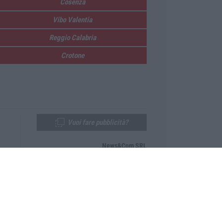
Cosenza
Vibo Valentia
Reggio Calabria
Crotone
Vuoi fare pubblicità?
News&Com SRL
Telefono:
0968-53665
Email:
newsandcom@gmail.com