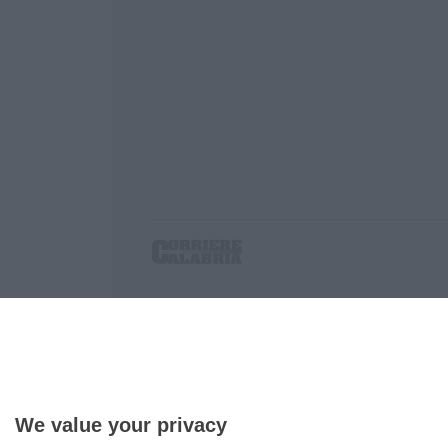
Corriere delle Calabria è una testata giornalist
P.IVA. 03199620794, Via del mare 6/G, S.Eufem
Iscrizione tribunale di Lamezia Terme 5/2011 - D
Effettua una ricerca sul Corriere delle Calabria
We value your privacy