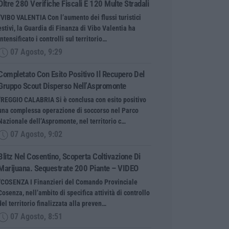
Oltre 280 Verifiche Fiscali E 120 Multe Stradali
“VIBO VALENTIA Con l’aumento dei flussi turistici
estivi, la Guardia di Finanza di Vibo Valentia ha
intensificato i controlli sul territorio…
07 Agosto, 9:29
Completato Con Esito Positivo Il Recupero Del
Gruppo Scout Disperso Nell’Aspromonte
“REGGIO CALABRIA Si è conclusa con esito positivo
una complessa operazione di soccorso nel Parco
Nazionale dell’Aspromonte, nel territorio c…
07 Agosto, 9:02
Blitz Nel Cosentino, Scoperta Coltivazione Di
Marijuana. Sequestrate 200 Piante – VIDEO
“COSENZA I Finanzieri del Comando Provinciale
Cosenza, nell’ambito di specifica attività di controllo
del territorio finalizzata alla preven…
07 Agosto, 8:51