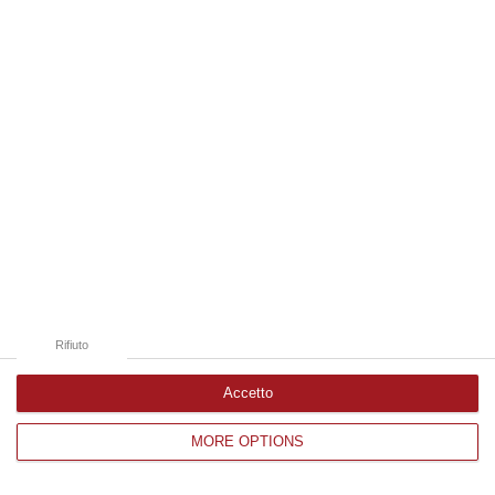
Edizioni provinciali
Catanzaro
Cosenza
Vibo Valentia
Reggio Calabria
Crotone
Rifiuto
Accetto
MORE OPTIONS
Corriere delle Calabria è una testata giornalistica di News&Com S.r.l
©2012-
-2026. Tutti i diritti riservati.