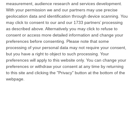
Questura di Reggio Calabria a fine luglio, nei confronti di tifosi ritenu…
measurement, audience research and services development.
09 Agosto, 9:36
With your permission we and our partners may use precise
geolocation data and identification through device scanning. You
Truffa Tramite False Piattaforme Di Criptovalute, Due Indagati
may click to consent to our and our 1733 partners’ processing
as described above. Alternatively you may click to refuse to
“Le criptovalute continuano a rappresentare uno degli strumenti più
consent or access more detailed information and change your
frequentemente utilizzati dai truffatori per attirare potenziali vittime…
preferences before consenting.
Please note that some
09 Agosto, 9:32
processing of your personal data may not require your consent,
but you have a right to object to such processing. Your
Reggio Calabria, Zoppas: «Il Vinitaly È Uno Strumento Incredibile
preferences will apply to this website only. You can change your
Per Gli Imprenditori»
preferences or withdraw your consent at any time by returning
” REGGIO CALABRIA «La Calabria sta lavorando benissimo sulla filiera
to this site and clicking the "Privacy" button at the bottom of the
del vino e deve continuare ad investire. Il vino italiano sta passando…
webpage.
09 Agosto, 9:32
Incidente Sulla Strada Dei Due Mari Tra Lamezia E Marcellinara,
Cinque Feriti
“LAMEZIA TERME A causa di un incidente verificatosi al km 21,000 sulla
strada statale 280 “Dei Due Mari”, è provvisoriamente chiusa la car…
09 Agosto, 8:34