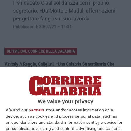
Il sindacato Cisal solidarizza con il proprio
segretario. «Da Motta e Maduli affermazioni
per gettare fango sul suo lavoro»
Pubblicato il: 30/07/21 – 14:34
ULTIME DAL CORRIERE DELLA CALABRIA
Vinitaly A Reggio, Caligiuri: «Una Calabria Straordinaria Che
Merita Di Essere Rappresentata Nel Modo Giusto»
“REGGIO CALABRIA Due giorni di vino, storia ed esposizioni delle
eccellenze calabresi. Tutto in «un territorio che è meraviglioso, sul
lungo…
09 Agosto, 10:12
We value your privacy
We and our
partners
store and/or access information on a
Rissa Tra Tifosi Durante Real Polistena-Sinopolese, Emessi Due
device, such as cookies and process personal data, such as
Daspo
unique identifiers and standard information sent by a device for
“La polizia ha notificato due provvedimenti di daspo, emessi dalla
personalised advertising and content, advertising and content