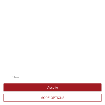
08 Agosto, 12:09
Edizioni provinciali
Catanzaro
Cosenza
Vibo Valentia
Reggio Calabria
Crotone
Rifiuto
Accetto
MORE OPTIONS
Corriere delle Calabria è una testata giornalistica di News&Com S.r.l