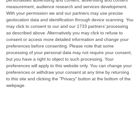
riserve…) la produzione legislativa della Regione Calabria nel 2025.
measurement, audience research and services development.
Nella r…
With your permission we and our partners may use precise
08 Agosto, 14:34
geolocation data and identification through device scanning. You
may click to consent to our and our 1733 partners’ processing
Travolge I Ciclisti E Poi Torna Indietro Per Investirli Ancora:
as described above. Alternatively you may click to refuse to
Fermato
consent or access more detailed information and change your
preferences before consenting.
Please note that some
“Una mattinata in bicicletta si è trasformata in una scena di violenza a
processing of your personal data may not require your consent,
Lanzo Torinese, lungo la strada che conduce verso Coassolo. Un auto…
but you have a right to object to such processing. Your
08 Agosto, 13:18
preferences will apply to this website only. You can change your
preferences or withdraw your consent at any time by returning
Investimenti Sostenibili 4.0, 448 Milioni Per Le Imprese Del Sud
to this site and clicking the "Privacy" button at the bottom of the
“Quattrocentoquarantotto milioni di euro per sostenere gli investimenti
webpage.
innovativi e sostenibili delle imprese del Mezzogiorno, Calabria com…
08 Agosto, 12:29
Elettricista Morto Folgorato A Calanna, Disposta L’autopsia:
Sequestrato Il Furgone Della Ditta
“REGGIO CALABRIA La Procura della Repubblica di Reggio Calabria ha
disposto l’autopsia sul corpo di Antonino Fabio Calabrò, l’elettricista d…