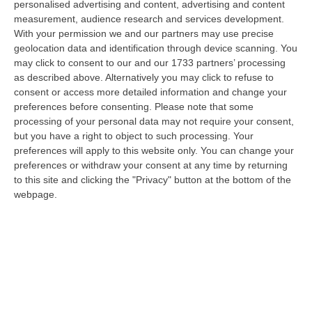
personalised advertising and content, advertising and content
“CATANZARO Su proposta del presidente Roberto Occhiuto, la Giunta
measurement, audience research and services development.
della Regione Calabria ha approvato il bilancio di esercizio 2025 della
With your permission we and our partners may use precise
Ge…
geolocation data and identification through device scanning. You
07 Agosto, 16:54
may click to consent to our and our 1733 partners’ processing
as described above. Alternatively you may click to refuse to
Whisky, Il Nuovo Viaggio Sonoro Dei Duettango È Disponibile Ora
consent or access more detailed information and change your
“COSENZA È disponibile da oggi su tutte le principali piattaforme digitali
preferences before consenting.
Please note that some
e in formato fisico Whisky, il nuovo album dei Duettango, Filippo…
processing of your personal data may not require your consent,
07 Agosto, 16:39
but you have a right to object to such processing. Your
preferences will apply to this website only. You can change your
Ultimatum Della Spagna All’Italia: «Revochi I Controlli Alle
preferences or withdraw your consent at any time by returning
Frontiere»
to this site and clicking the "Privacy" button at the bottom of the
webpage.
“Il governo spagnolo chiede all’Italia di revocare entro domenica 9 agosto
i controlli alle frontiere reintrodotti il primo agosto, dopo la…
07 Agosto, 15:38
‘Ndrangheta, Inchiesta Artemis 2: Giuseppe Vinci Lascia Il Carcere
E Passa Ai Domiciliari
“CATANZARO Lascia il carcere e passa agli arresti domiciliari Giuseppe
Vinci, responsabile dell’area tecnico manutentiva del Comune di Corta…