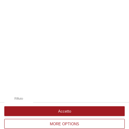
07 Agosto, 15:23
Edizioni provinciali
Catanzaro
Cosenza
Vibo Valentia
Reggio Calabria
Crotone
Rifiuto
Accetto
MORE OPTIONS