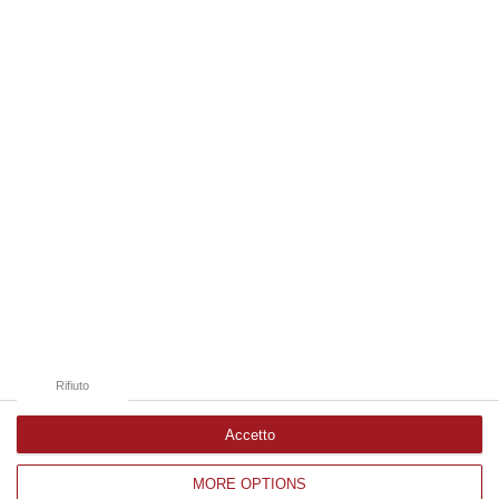
strada statale 280 “Dei Due Mari”, è provvisoriamente chiusa la car…
09 Agosto, 8:34
Edizioni provinciali
Catanzaro
Cosenza
Vibo Valentia
Reggio Calabria
Crotone
Rifiuto
Accetto
MORE OPTIONS