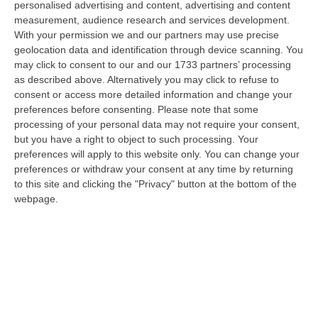
Daspo
personalised advertising and content, advertising and content
measurement, audience research and services development.
“La polizia ha notificato due provvedimenti di daspo, emessi dalla
With your permission we and our partners may use precise
Questura di Reggio Calabria a fine luglio, nei confronti di tifosi ritenu…
geolocation data and identification through device scanning. You
09 Agosto, 9:36
may click to consent to our and our 1733 partners’ processing
as described above. Alternatively you may click to refuse to
Truffa Tramite False Piattaforme Di Criptovalute, Due Indagati
consent or access more detailed information and change your
“Le criptovalute continuano a rappresentare uno degli strumenti più
preferences before consenting.
Please note that some
frequentemente utilizzati dai truffatori per attirare potenziali vittime…
processing of your personal data may not require your consent,
but you have a right to object to such processing. Your
09 Agosto, 9:32
preferences will apply to this website only. You can change your
preferences or withdraw your consent at any time by returning
Reggio Calabria, Zoppas: «Il Vinitaly È Uno Strumento Incredibile
to this site and clicking the "Privacy" button at the bottom of the
Per Gli Imprenditori»
webpage.
” REGGIO CALABRIA «La Calabria sta lavorando benissimo sulla filiera
del vino e deve continuare ad investire. Il vino italiano sta passando…
09 Agosto, 9:32
Incidente Sulla Strada Dei Due Mari Tra Lamezia E Marcellinara,
Cinque Feriti
“LAMEZIA TERME A causa di un incidente verificatosi al km 21,000 sulla