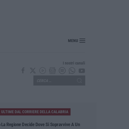
nuovo viaggio sonoro dei Duettango è disponibile ora
MENU
I nostri canali
ULTIME DAL CORRIERE DELLA CALABRIA
«La Regione Decide Dove Si Sopravvive A Un