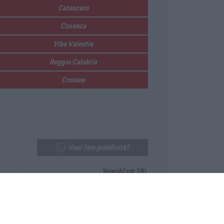
Catanzaro
Cosenza
Vibo Valentia
Reggio Calabria
Crotone
Vuoi fare pubblicità?
News&Com SRL
Telefono:
0968-53665
Email:
newsandcom@gmail.com