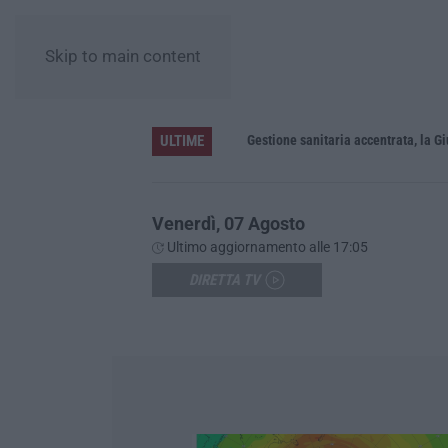
Skip to main content
ULTIME
«La Regione decide dove si sopravvive a un infarto guardando il colore dei sindaci. Pronti gli esposti in Procura»
Venerdì, 07 Agosto
Ultimo aggiornamento alle 17:05
DIRETTA TV