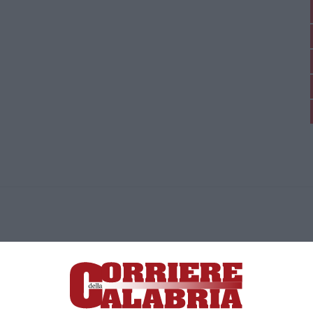
ica di News&Com S.r.l ©2012-
-2026. Tutti i diritti riservati.
ia, Lamezia Terme (CZ)
irettore responsabile Paola Militano |
Privacy