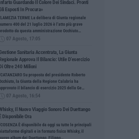
Infarto Guardando Il Colore Dei Sindaci. Pronti
Gli Esposti In Procura»
“LAMEZIA TERME La delibera di Giunta regionale
numero 400 del 21 luglio 2026 è l’atto più grave
prodotto da questa amministrazione Occhiuto…
07 Agosto, 17:05
Gestione Sanitaria Accentrata, La Giunta
Regionale Approva Il Bilancio: Utile D’esercizio
Di Oltre 240 Milioni
“CATANZARO Su proposta del presidente Roberto
Occhiuto, la Giunta della Regione Calabria ha
approvato il bilancio di esercizio 2025 della Ge…
07 Agosto, 16:54
Whisky, Il Nuovo Viaggio Sonoro Dei Duettango
È Disponibile Ora
“COSENZA È disponibile da oggi su tutte le principali
piattaforme digitali e in formato fisico Whisky, il
nuovo album dei Duettango, Filippo…