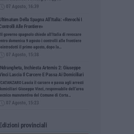
07 Agosto, 16:39
Ultimatum Della Spagna All’Italia: «Revochi I
Controlli Alle Frontiere»
“Il governo spagnolo chiede all’Italia di revocare
entro domenica 9 agosto i controlli alle frontiere
reintrodotti il primo agosto, dopo la…
07 Agosto, 15:38
‘Ndrangheta, Inchiesta Artemis 2: Giuseppe
Vinci Lascia Il Carcere E Passa Ai Domiciliari
“CATANZARO Lascia il carcere e passa agli arresti
domiciliari Giuseppe Vinci, responsabile dell’area
tecnico manutentiva del Comune di Corta…
07 Agosto, 15:23
Edizioni provinciali