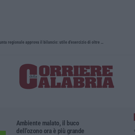
Gestione sanitaria accentrata, la Giunta regionale approva il bilancio: utile d’esercizio di oltre 240 milioni
Whisky, il 
Ambiente malato, il buco
dell’ozono ora è più grande