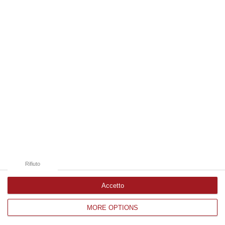
Edizioni provinciali
Catanzaro
Cosenza
Vibo Valentia
Reggio Calabria
Crotone
Rifiuto
Accetto
MORE OPTIONS
Corriere delle Calabria è una testata giornalistica di News&Com S.r.l