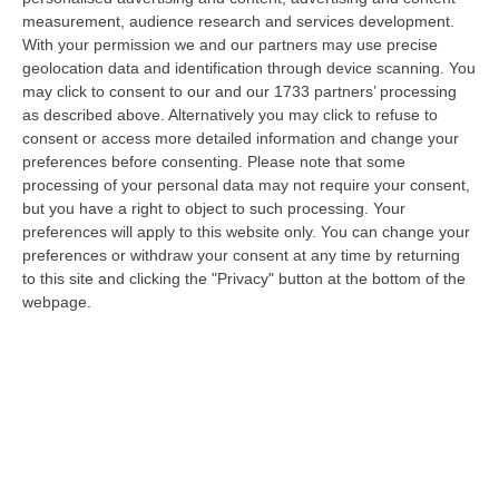
bosch…
measurement, audience research and services development.
10 Agosto, 7:00
With your permission we and our partners may use precise
geolocation data and identification through device scanning. You
Statale 106 Senza Pace: Traffico In Tilt Nel Tratto Cosentino Per
may click to consent to our and our 1733 partners’ processing
Un Tir In Fiamme In Galleria
as described above. Alternatively you may click to refuse to
“COSENZA Non bastavano gli incidenti, ecco i mezzi in fiamme: oggi un
consent or access more detailed information and change your
Tir ha preso fuoco sulla statale 106 nella nuova galleria del terzo me…
preferences before consenting.
Please note that some
processing of your personal data may not require your consent,
09 Agosto, 21:50
but you have a right to object to such processing. Your
preferences will apply to this website only. You can change your
Vinitaly And The City, Calderone: «La Calabria Dimostra Vivacità
preferences or withdraw your consent at any time by returning
Imprenditoriale E Crescita Occupazionale»
to this site and clicking the "Privacy" button at the bottom of the
“REGGIO CALABRIA Arriva puntuale all’area talk del Vinitaly and the city
webpage.
a Reggio Calabria la ministra del lavoro Marina Elvira Calderone. «…
09 Agosto, 20:31
Lavori Al Calopinace, Pititto (Cgil): «Il Caldo Non Ha Colore
Politico, Le Regole Valgono Per Tutti Anche Per Il Sindaco»
“REGGIO CALABRIA “In Calabria, di fronte alle temperature estreme e ai
rischi connessi allo stress termico, è stata adottata – ricorda il Se…
09 Agosto, 20:12