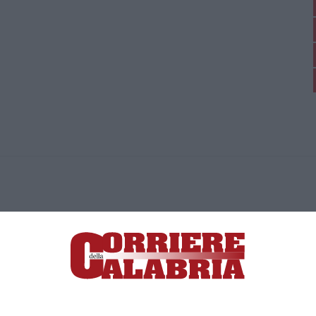
ica di News&Com S.r.l ©2012-
-2026. Tutti i diritti riservati.
ia, Lamezia Terme (CZ)
irettore responsabile Paola Militano |
Privacy