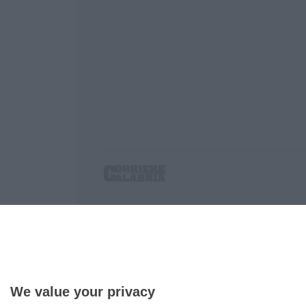
Corriere delle Calabria è una testata giornalist
P.IVA. 03199620794, Via del mare 6/G, S.Eufem
Iscrizione tribunale di Lamezia Terme 5/2011 - D
Effettua una ricerca sul Corriere delle Calabria
We value your privacy