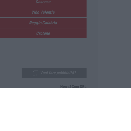
Cosenza
Vibo Valentia
Reggio Calabria
Crotone
Vuoi fare pubblicità?
News&Com SRL
Telefono:
0968-53665
Email:
newsandcom@gmail.com