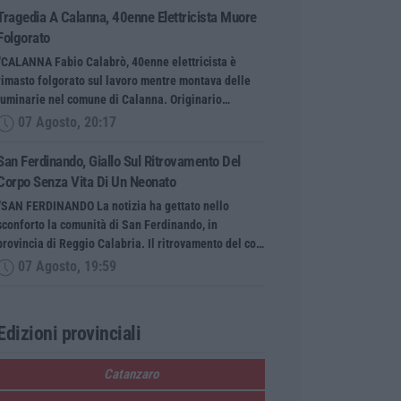
Tragedia A Calanna, 40enne Elettricista Muore
Folgorato
“CALANNA Fabio Calabrò, 40enne elettricista è
rimasto folgorato sul lavoro mentre montava delle
luminarie nel comune di Calanna. Originario…
07 Agosto, 20:17
San Ferdinando, Giallo Sul Ritrovamento Del
Corpo Senza Vita Di Un Neonato
“SAN FERDINANDO La notizia ha gettato nello
sconforto la comunità di San Ferdinando, in
provincia di Reggio Calabria. Il ritrovamento del co…
07 Agosto, 19:59
Edizioni provinciali
Catanzaro