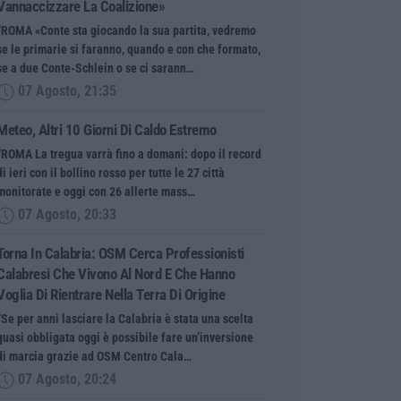
Vannaccizzare La Coalizione»
“ROMA «Conte sta giocando la sua partita, vedremo
se le primarie si faranno, quando e con che formato,
se a due Conte-Schlein o se ci sarann…
07 Agosto, 21:35
Meteo, Altri 10 Giorni Di Caldo Estremo
“ROMA La tregua varrà fino a domani: dopo il record
di ieri con il bollino rosso per tutte le 27 città
monitorate e oggi con 26 allerte mass…
07 Agosto, 20:33
Torna In Calabria: OSM Cerca Professionisti
Calabresi Che Vivono Al Nord E Che Hanno
Voglia Di Rientrare Nella Terra Di Origine
“Se per anni lasciare la Calabria è stata una scelta
quasi obbligata oggi è possibile fare un’inversione
di marcia grazie ad OSM Centro Cala…
07 Agosto, 20:24