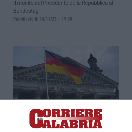
Il monito del Presidente della Repubblica al
Bundestag
Pubblicato il: 16/11/25 – 19:30
Germania, oggi il voto che chiude l’era
Merkel
Seggi aperti per circa 60,4 milioni di aventi
diritto chiamati alle urne per rinnovare il