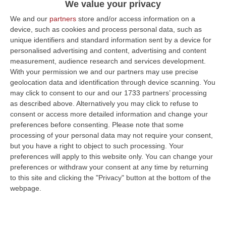
We value your privacy
Bundestag
We and our
partners
store and/or access information on a
Pubblicato il: 26/09/21 – 17:42
device, such as cookies and process personal data, such as
unique identifiers and standard information sent by a device for
personalised advertising and content, advertising and content
measurement, audience research and services development.
ULTIME DAL CORRIERE DELLA CALABRIA
With your permission we and our partners may use precise
geolocation data and identification through device scanning. You
Violento Scontro Nel Vibonese, Nuovo Incidente Sulla Ex Statale
may click to consent to our and our 1733 partners’ processing
522 A Briatico: Un Ferito
as described above. Alternatively you may click to refuse to
consent or access more detailed information and change your
“VIBO VALENTIA A poche ore dalla tragica morte di una donna a causa di
preferences before consenting.
Please note that some
un incidente avvenuto tra Zambrone e Briatico, un altro grave sinistr…
processing of your personal data may not require your consent,
09 Agosto, 15:39
but you have a right to object to such processing. Your
preferences will apply to this website only. You can change your
Pronto Soccorso In Affanno, In Estate Mancano 7 Mila Medici
preferences or withdraw your consent at any time by returning
“La carenza di medici nei Pronto soccorso si aggrava d’estate, quando
to this site and clicking the "Privacy" button at the bottom of the
alle scoperture strutturali degli organici si aggiungono le assenze pe…
webpage.
09 Agosto, 15:13
Meteo, Ondata Di Caldo Estremo Fino A Ferragosto