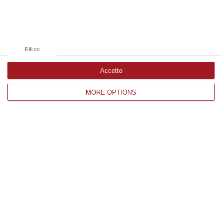
Catanzaro
Cosenza
Vibo Valentia
Rifiuto
Reggio Calabria
Accetto
Crotone
MORE OPTIONS
Corriere delle Calabria è una testata giornalistica di News&Com S.r.l
©2012-
-2026. Tutti i diritti riservati.
P.IVA. 03199620794, Via del mare 6/G, S.Eufemia, Lamezia Terme
(CZ)
Iscrizione tribunale di Lamezia Terme 5/2011 - Direttore