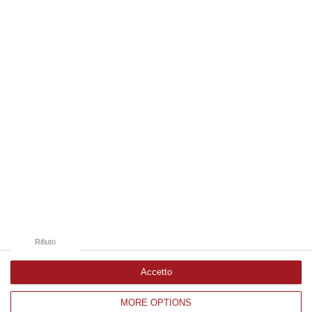
da un imprenditore condannato in via definitiva per concorso esterno…
06 Agosto, 11:55
Edizioni provinciali
Catanzaro
Cosenza
Vibo Valentia
Reggio Calabria
Crotone
Rifiuto
Accetto
MORE OPTIONS