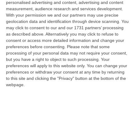
personalised advertising and content, advertising and content
“FALERNA Studiare, calcolare e valutare l’impatto economico delle
measurement, audience research and services development.
iniziative e degli investimenti in Destination Marketing sull’attrattività…
With your permission we and our partners may use precise
06 Agosto, 13:01
geolocation data and identification through device scanning. You
may click to consent to our and our 1731 partners’ processing
Sì Della Camera Al Coltivaitalia, Confagricoltura: «Subito Il Voto
as described above. Alternatively you may click to refuse to
Definitivo In Senato»
consent or access more detailed information and change your
“Confagricoltura commenta positivamente l’approvazione alla Camera
preferences before consenting.
Please note that some
del disegno di legge Coltivaitalia. «Grazie all’impegno del ministro, Fra…
processing of your personal data may not require your consent,
but you have a right to object to such processing. Your
06 Agosto, 12:49
preferences will apply to this website only. You can change your
preferences or withdraw your consent at any time by returning
Cosenza, Incassa Oltre 245mila Euro Dalla Pensione Del Padre
to this site and clicking the "Privacy" button at the bottom of the
Deceduto
webpage.
“CASTROVILLARI Ha continuato a percepire per sette anni la pensione di
anzianità del padre deceduto nel 2019, usufruendone mensilmente e sot…
06 Agosto, 12:13
Appalti Pubblici Gestiti Da Una Struttura “ombra” Tra Sicilia E
Reggio Calabria: 12 Misure Cautelari – NOMI
“REGGIO CALABRIA Una struttura aziendale “ombra”, diretta occultamente