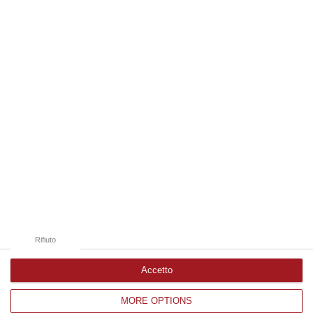
06 Agosto, 19:49
Edizioni provinciali
Catanzaro
Cosenza
Vibo Valentia
Reggio Calabria
Crotone
Rifiuto
Accetto
MORE OPTIONS