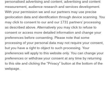
personalised advertising and content, advertising and content
laurea magistrale in Medicina e Chirurgia, Odontoiatria e Protesi den…
measurement, audience research and services development.
06 Agosto, 20:49
With your permission we and our partners may use precise
geolocation data and identification through device scanning. You
La Rivista “America Journals” Celebra Lo Stilista Anton Giulio
may click to consent to our and our 1731 partners’ processing
Grande
as described above. Alternatively you may click to refuse to
“«Rinomato per la sua impeccabile maestria artigianale e la sua
consent or access more detailed information and change your
creatività visionaria, ha trasformato la moda italiana in un’espressione
preferences before consenting.
Please note that some
dur…
processing of your personal data may not require your consent,
06 Agosto, 20:48
but you have a right to object to such processing. Your
preferences will apply to this website only. You can change your
Dai Piani Per Il Rischio Sismico Al Welfare, I Provvedimenti
preferences or withdraw your consent at any time by returning
to this site and clicking the "Privacy" button at the bottom of the
Approvati Dalla Giunta Regionale
webpage.
“CATANZARO La Giunta della Regione Calabria, nella seduta odierna, su
proposta del presidente Roberto Occhiuto, ha approvato il nuovo Protoc…
06 Agosto, 20:03
Reggio Calabria, Bernini In Visita Alla Mediterranea: «Qui La
Facoltà Di Medicina? Valuteremo La Domanda»
“REGGIO CALABRIA La ministra dell’Università e della ricerca Anna Maria
Bernini ha visitato oggi la Mediterranea di Reggio Calabria, accompa…