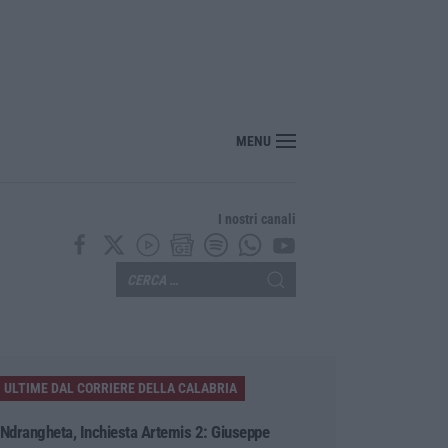
l Pollino, convalidato l’arresto del 56enne piromane
MENU
I nostri canali
ULTIME DAL CORRIERE DELLA CALABRIA
‘Ndrangheta, Inchiesta Artemis 2: Giuseppe