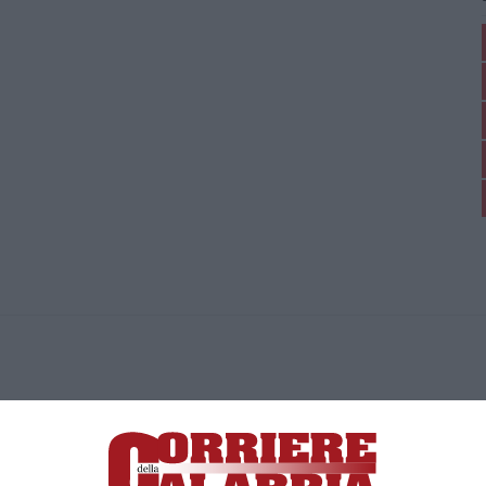
ica di News&Com S.r.l ©2012-
-2026. Tutti i diritti riservati.
ia, Lamezia Terme (CZ)
irettore responsabile Paola Militano |
Privacy