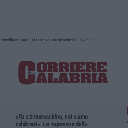
Green Island, ricariche elettriche e un presidio sanitario. Anas attiva i nuovi servizi sull’A2 in Calabria
Incendio su
«Tu sei marocchino, noi siamo
calabresi». Le ingerenze della