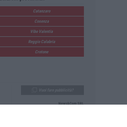
Catanzaro
Cosenza
Vibo Valentia
Reggio Calabria
Crotone
Vuoi fare pubblicità?
News&Com SRL
Telefono:
0968-53665
Email:
newsandcom@gmail.com