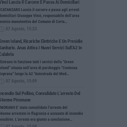
Vinci Lascia Il Carcere E Passa Ai Domiciliari
“CATANZARO Lascia il carcere e passa agli arresti
domiciliari Giuseppe Vinci, responsabile dell’area
tecnico manutentiva del Comune di Corta…
07 Agosto, 15:23
Green Island, Ricariche Elettriche E Un Presidio
Sanitario. Anas Attiva I Nuovi Servizi Sull’A2 In
Calabria
“Entrano in funzione tutti i servizi della “Green
Island” situata nell’area di parcheggio “Contessa
Soprana” lungo la A2 “Autostrada del Med…
07 Agosto, 15:09
Incendio Sul Pollino, Convalidato L’arresto Del
56enne Piromane
“MORANO E’ stato convalidato l’arresto del
56enne arrestato in flagranza e accusato di incendio
boschivo. L’arresto era giunto a conclusione…
07 Agosto, 15:08