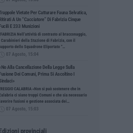
Trappole Vietate Per Catturare Fauna Selvatica,
Ritirati A Un “cacciatore” Di Fabrizia Cinque
Fucili E 233 Munizioni
“FABRIZIA Nell’attività di contrasto al bracconaggio,
i Carabinieri della Stazione di Fabrizia, con il
supporto dello Squadrone Eliportato “…
07 Agosto, 15:04
«No Alla Cancellazione Della Legge Sulla
Fusione Dei Comuni, Prima Si Ascoltino I
Sindaci»
“REGGIO CALABRIA «Non si può sostenere che in
Calabria ci siano troppi Comuni e che sia necessario
favorire fusioni e gestione associata dei…
07 Agosto, 15:03
Edizioni provinciali