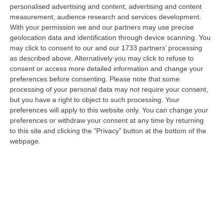
personalised advertising and content, advertising and content
“PETILIA POLICASTRO Prosegue senza sosta l’attività di contrasto alla
measurement, audience research and services development.
diffusione delle sostanze stupefacenti condotta dai Carabinieri della…
With your permission we and our partners may use precise
09 Agosto, 7:55
geolocation data and identification through device scanning. You
may click to consent to our and our 1733 partners’ processing
Il Killer Nascosto Nel Buio E La «condanna A Morte» Decisa Dalla
as described above. Alternatively you may click to refuse to
Cosca Scalise. Dieci Anni Fa L’omicidio Pagliuso
consent or access more detailed information and change your
“LAMEZIA TERME Un foro nella recinzione, un uomo nascosto nel buio e
preferences before consenting.
Please note that some
tre colpi esplosi in appena due secondi. Francesco Pagliuso non ebbe
processing of your personal data may not require your consent,
ne…
but you have a right to object to such processing. Your
09 Agosto, 7:00
preferences will apply to this website only. You can change your
preferences or withdraw your consent at any time by returning
All’asta Il Pallone Della “mano Di Dio” Di Maradona
to this site and clicking the "Privacy" button at the bottom of the
webpage.
“ROMA Il pallone con cui Diego Maradona segnò durante la storica
vittoria dell’Argentina sull’Inghilterra ai Mondiali del 1986 potrebbe
esse…
08 Agosto, 23:28
Milano, Vannacci Candida Il Generale Burgio
“ROMA “La sfida delle grandi città correremo in tutte le grandi città