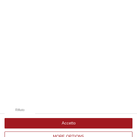
Milano, Bologna, Roma e Napoli. Ci presenteremo come Futuro
nazionale…
08 Agosto, 22:19
Edizioni provinciali
Catanzaro
Cosenza
Vibo Valentia
Reggio Calabria
Crotone
Rifiuto
Accetto
MORE OPTIONS