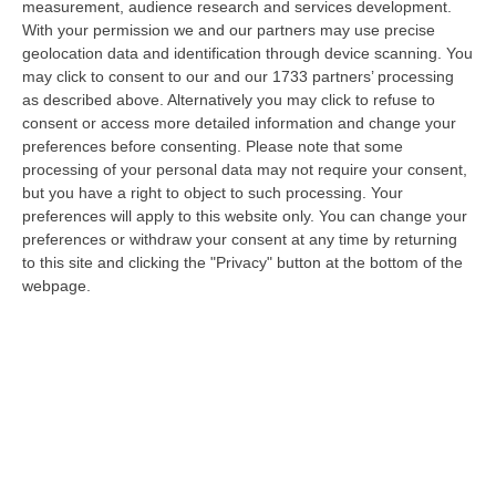
measurement, audience research and services development.
Gioia Tauro, Blitz Ad Alto Impatto Alla Ciambra: 24 Perquisizioni E
With your permission we and our partners may use precise
geolocation data and identification through device scanning. You
275 Persone Identificate – VIDEO
may click to consent to our and our 1733 partners’ processing
“Maxi servizio congiunto di controllo del territorio nel quartiere Ciambra
as described above. Alternatively you may click to refuse to
di Gioia Tauro, area indicata come ad alta densità criminale. L’o…
consent or access more detailed information and change your
08 Agosto, 8:49
preferences before consenting.
Please note that some
processing of your personal data may not require your consent,
Regione Calabria, Buono Pasto A 8 Euro E Welfare Per I Pendolari:
but you have a right to object to such processing. Your
Il CSA-Cisal Promuove Il Nuovo Contratto Integrativo
preferences will apply to this website only. You can change your
preferences or withdraw your consent at any time by returning
“Il CSA-Cisal esprime apprezzamento per la sottoscrizione del Contratto
to this site and clicking the "Privacy" button at the bottom of the
collettivo integrativo 2026 del personale del comparto della Regione…
webpage.
08 Agosto, 8:38
Esodo Estivo, Sabato Da Bollino Nero: Traffico Intenso Verso La
Calabria
“È la giornata più difficile del secondo grande weekend dell’esodo estivo.
Sabato 8 agosto è da bollino nero sulle strade italiane, con il p…
08 Agosto, 7:45