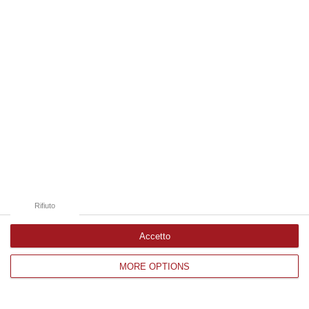
Edizioni provinciali
Catanzaro
Cosenza
Vibo Valentia
Reggio Calabria
Crotone
Rifiuto
Accetto
MORE OPTIONS
Corriere delle Calabria è una testata giornalistica di News&Com S.r.l
©2012-
-2026. Tutti i diritti riservati.
P.IVA. 03199620794, Via del mare 6/G, S.Eufemia, Lamezia Terme