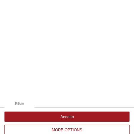
spezzate, famiglie e comunità sconvolte in una drammatica scia di san…
06 Agosto, 19:10
Edizioni provinciali
Catanzaro
Cosenza
Vibo Valentia
Reggio Calabria
Crotone
Rifiuto
Accetto
MORE OPTIONS