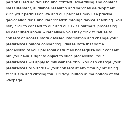
personalised advertising and content, advertising and content
creatività visionaria, ha trasformato la moda italiana in un’espressione
measurement, audience research and services development.
dur…
With your permission we and our partners may use precise
06 Agosto, 20:48
geolocation data and identification through device scanning. You
may click to consent to our and our 1731 partners’ processing
Dai Piani Per Il Rischio Sismico Al Welfare, I Provvedimenti
as described above. Alternatively you may click to refuse to
Approvati Dalla Giunta Regionale
consent or access more detailed information and change your
“CATANZARO La Giunta della Regione Calabria, nella seduta odierna, su
preferences before consenting.
Please note that some
proposta del presidente Roberto Occhiuto, ha approvato il nuovo Protoc…
processing of your personal data may not require your consent,
but you have a right to object to such processing. Your
06 Agosto, 20:03
preferences will apply to this website only. You can change your
preferences or withdraw your consent at any time by returning
Reggio Calabria, Bernini In Visita Alla Mediterranea: «Qui La
to this site and clicking the "Privacy" button at the bottom of the
Facoltà Di Medicina? Valuteremo La Domanda»
webpage.
“REGGIO CALABRIA La ministra dell’Università e della ricerca Anna Maria
Bernini ha visitato oggi la Mediterranea di Reggio Calabria, accompa…
06 Agosto, 19:49
L’estate Di Sangue Sulle Strade Vibonesi, Le Vite Spezzate Di
Carmelo E Andrea E Una Provincia Sotto Shock
“VIBO VALENTIA Carmelo aveva 27 anni, Andrea solo 23. Due giovani vite