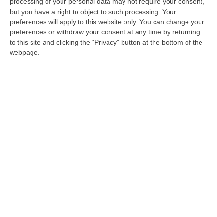
mano e danneggia la statua in Piazza
processing of your personal data may not require your consent,
Pitagora
but you have a right to object to such processing. Your
preferences will apply to this website only. You can change your
Accertata la dinamica del danneggiamento.
preferences or withdraw your consent at any time by returning
Si cercano poi i responsabili dell’uccisione del
to this site and clicking the "Privacy" button at the bottom of the
webpage.
cagnolino mascotte del centro storico con un
petardo
Pubblicato il: 29/12/21 – 9:51
ULTIME DAL CORRIERE DELLA CALABRIA
“Carenze Informative” E Procedure Spesso “saltate”. Le Criticità
Della Legislazione Regionale Nel 2025
“CATANZARO La Corte dei Conti promuove “con riserva” (con molte
riserve…) la produzione legislativa della Regione Calabria nel 2025.
Nella r…
08 Agosto, 14:34