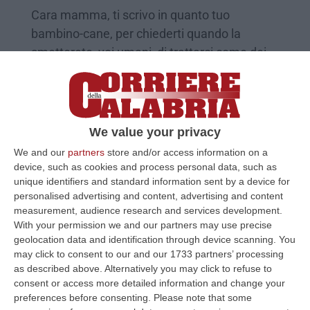
Cara mamma, ti scrivo in quanto tuo
bambino-cane, per chiederti quando la
smetterete, voi umani, di trattarci come dei
pupazzetti di peluche da re…
Pubblicato il: 15/05/23 – 9:52
We value your privacy
We and our
partners
store and/or access information on a
device, such as cookies and process personal data, such as
unique identifiers and standard information sent by a device for
personalised advertising and content, advertising and content
measurement, audience research and services development.
With your permission we and our partners may use precise
geolocation data and identification through device scanning. You
may click to consent to our and our 1733 partners’ processing
as described above. Alternatively you may click to refuse to
consent or access more detailed information and change your
Crotone, dimentica di tirare il freno a
preferences before consenting.
Please note that some