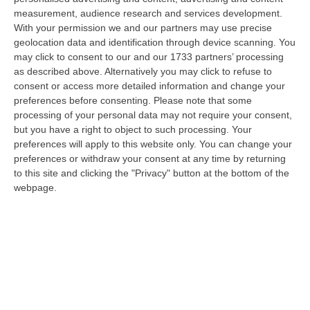
06 Agosto, 20:49
measurement, audience research and services development.
With your permission we and our partners may use precise
La Rivista “America Journals” Celebra Lo Stilista Anton Giulio
geolocation data and identification through device scanning. You
Grande
may click to consent to our and our 1733 partners’ processing
“«Rinomato per la sua impeccabile maestria artigianale e la sua
as described above. Alternatively you may click to refuse to
creatività visionaria, ha trasformato la moda italiana in un’espressione
consent or access more detailed information and change your
dur…
preferences before consenting.
Please note that some
processing of your personal data may not require your consent,
06 Agosto, 20:48
but you have a right to object to such processing. Your
preferences will apply to this website only. You can change your
Dai Piani Per Il Rischio Sismico Al Welfare, I Provvedimenti
preferences or withdraw your consent at any time by returning
Approvati Dalla Giunta Regionale
to this site and clicking the "Privacy" button at the bottom of the
“CATANZARO La Giunta della Regione Calabria, nella seduta odierna, su
webpage.
proposta del presidente Roberto Occhiuto, ha approvato il nuovo Protoc…
06 Agosto, 20:03
Reggio Calabria, Bernini In Visita Alla Mediterranea: «Qui La
Facoltà Di Medicina? Valuteremo La Domanda»
“REGGIO CALABRIA La ministra dell’Università e della ricerca Anna Maria
Bernini ha visitato oggi la Mediterranea di Reggio Calabria, accompa…
06 Agosto, 19:49