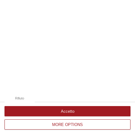
Edizioni provinciali
Catanzaro
Cosenza
Vibo Valentia
Reggio Calabria
Crotone
Rifiuto
Accetto
MORE OPTIONS
Corriere delle Calabria è una testata giornalistica di News&Com S.r.l