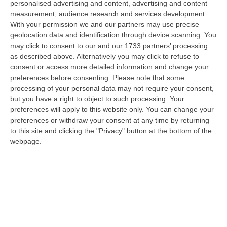
personalised advertising and content, advertising and content
laurea magistrale in Medicina e Chirurgia, Odontoiatria e Protesi den…
measurement, audience research and services development.
06 Agosto, 20:49
With your permission we and our partners may use precise
geolocation data and identification through device scanning. You
La Rivista “America Journals” Celebra Lo Stilista Anton Giulio
may click to consent to our and our 1733 partners’ processing
Grande
as described above. Alternatively you may click to refuse to
“«Rinomato per la sua impeccabile maestria artigianale e la sua
consent or access more detailed information and change your
creatività visionaria, ha trasformato la moda italiana in un’espressione
preferences before consenting.
Please note that some
dur…
processing of your personal data may not require your consent,
06 Agosto, 20:48
but you have a right to object to such processing. Your
preferences will apply to this website only. You can change your
Dai Piani Per Il Rischio Sismico Al Welfare, I Provvedimenti
preferences or withdraw your consent at any time by returning
to this site and clicking the "Privacy" button at the bottom of the
Approvati Dalla Giunta Regionale
webpage.
“CATANZARO La Giunta della Regione Calabria, nella seduta odierna, su
proposta del presidente Roberto Occhiuto, ha approvato il nuovo Protoc…
06 Agosto, 20:03
Reggio Calabria, Bernini In Visita Alla Mediterranea: «Qui La
Facoltà Di Medicina? Valuteremo La Domanda»
“REGGIO CALABRIA La ministra dell’Università e della ricerca Anna Maria
Bernini ha visitato oggi la Mediterranea di Reggio Calabria, accompa…