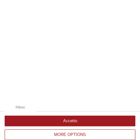
06 Agosto, 19:49
Edizioni provinciali
Catanzaro
Cosenza
Vibo Valentia
Reggio Calabria
Crotone
Rifiuto
Accetto
MORE OPTIONS