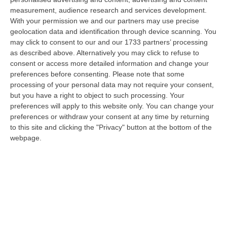
08 Agosto, 12:09
measurement, audience research and services development.
With your permission we and our partners may use precise
Cresce L’attesa Per La XXV Festa Nazionale Dello Stocco Di
geolocation data and identification through device scanning. You
Cittanova
may click to consent to our and our 1733 partners’ processing
“CITTANOVA E’ già iniziato il conto alla rovescia in vista della XXV Festa
as described above. Alternatively you may click to refuse to
Nazionale dello Stocco di Cittanova. Il celebre evento dell’estat…
consent or access more detailed information and change your
preferences before consenting.
Please note that some
08 Agosto, 11:40
processing of your personal data may not require your consent,
but you have a right to object to such processing. Your
Vinitaly A Reggio Calabria, Cisl E Fai Cisl: «Occasione Di Grande
preferences will apply to this website only. You can change your
Rilievo Per Il Territorio»
preferences or withdraw your consent at any time by returning
“REGGIO CALABRIA L’approdo di Vinitaly a Reggio Calabria rappresenta
to this site and clicking the "Privacy" button at the bottom of the
un’occasione di grande rilievo per il territorio metropolitano e per l’…
webpage.
08 Agosto, 11:04
Università, Il Mur Aumenta Le Risorse Per Gli Atenei Della
Calabria. Assegnati 199 Milioni Di Euro
“ROMA Aumentano le risorse al sistema universitario calabrese. Il
Ministro dell’Università e della Ricerca, Anna Maria Bernini, ha firmato
i…