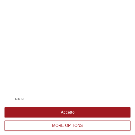
08 Agosto, 10:58
Edizioni provinciali
Catanzaro
Cosenza
Vibo Valentia
Reggio Calabria
Crotone
Rifiuto
Accetto
MORE OPTIONS
Corriere delle Calabria è una testata giornalistica di News&Com S.r.l