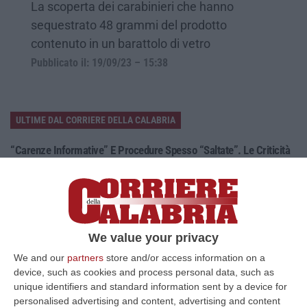
La scoperta dei carabinieri che hanno
sequestrato 48 grammi del prodotto
contenuto in un barattolo di vetro
Pubblicato il: 19/09/23 – 15:38
ULTIME DAL CORRIERE DELLA CALABRIA
“Carenze Informative” E Procedure Spesso “saltate”. Le Criticità
Della Legislazione Regionale Nel 2025
“CATANZARO La Corte dei Conti promuove “con riserva” (con molte
riserve…) la produzione legislativa della Regione Calabria nel 2025.
Nella r…
08 Agosto, 14:34
We value your privacy
We and our
partners
store and/or access information on a
Travolge I Ciclisti E Poi Torna Indietro Per Investirli Ancora:
device, such as cookies and process personal data, such as
Fermato
unique identifiers and standard information sent by a device for
“Una mattinata in bicicletta si è trasformata in una scena di violenza a
personalised advertising and content, advertising and content