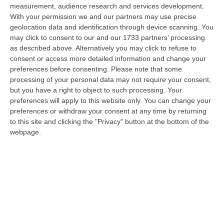
Lanzo Torinese, lungo la strada che conduce verso Coassolo. Un auto…
measurement, audience research and services development.
08 Agosto, 13:18
With your permission we and our partners may use precise
geolocation data and identification through device scanning. You
Investimenti Sostenibili 4.0, 448 Milioni Per Le Imprese Del Sud
may click to consent to our and our 1733 partners’ processing
as described above. Alternatively you may click to refuse to
“Quattrocentoquarantotto milioni di euro per sostenere gli investimenti
consent or access more detailed information and change your
innovativi e sostenibili delle imprese del Mezzogiorno, Calabria com…
preferences before consenting.
Please note that some
08 Agosto, 12:29
processing of your personal data may not require your consent,
but you have a right to object to such processing. Your
Elettricista Morto Folgorato A Calanna, Disposta L’autopsia:
preferences will apply to this website only. You can change your
Sequestrato Il Furgone Della Ditta
preferences or withdraw your consent at any time by returning
“REGGIO CALABRIA La Procura della Repubblica di Reggio Calabria ha
to this site and clicking the "Privacy" button at the bottom of the
disposto l’autopsia sul corpo di Antonino Fabio Calabrò, l’elettricista d…
webpage.
08 Agosto, 12:09
Cresce L’attesa Per La XXV Festa Nazionale Dello Stocco Di
Cittanova
“CITTANOVA E’ già iniziato il conto alla rovescia in vista della XXV Festa
Nazionale dello Stocco di Cittanova. Il celebre evento dell’estat…
08 Agosto, 11:40