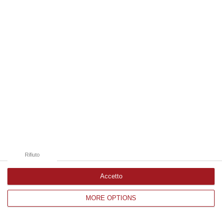
Edizioni provinciali
Catanzaro
Cosenza
Vibo Valentia
Reggio Calabria
Crotone
Rifiuto
Accetto
MORE OPTIONS
Corriere delle Calabria è una testata giornalistica di News&Com S.r.l
©2012-
-2026. Tutti i diritti riservati.