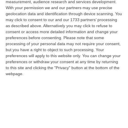
measurement, audience research and services development.
Elettricista Morto Folgorato A Calanna, Disposta L’autopsia:
With your permission we and our partners may use precise
geolocation data and identification through device scanning. You
Sequestrato Il Furgone Della Ditta
may click to consent to our and our 1733 partners’ processing
“REGGIO CALABRIA La Procura della Repubblica di Reggio Calabria ha
as described above. Alternatively you may click to refuse to
disposto l’autopsia sul corpo di Antonino Fabio Calabrò, l’elettricista d…
consent or access more detailed information and change your
08 Agosto, 12:09
preferences before consenting.
Please note that some
processing of your personal data may not require your consent,
Cresce L’attesa Per La XXV Festa Nazionale Dello Stocco Di
but you have a right to object to such processing. Your
Cittanova
preferences will apply to this website only. You can change your
preferences or withdraw your consent at any time by returning
“CITTANOVA E’ già iniziato il conto alla rovescia in vista della XXV Festa
to this site and clicking the "Privacy" button at the bottom of the
Nazionale dello Stocco di Cittanova. Il celebre evento dell’estat…
webpage.
08 Agosto, 11:40
Vinitaly A Reggio Calabria, Cisl E Fai Cisl: «Occasione Di Grande
Rilievo Per Il Territorio»
“REGGIO CALABRIA L’approdo di Vinitaly a Reggio Calabria rappresenta
un’occasione di grande rilievo per il territorio metropolitano e per l’…
08 Agosto, 11:04