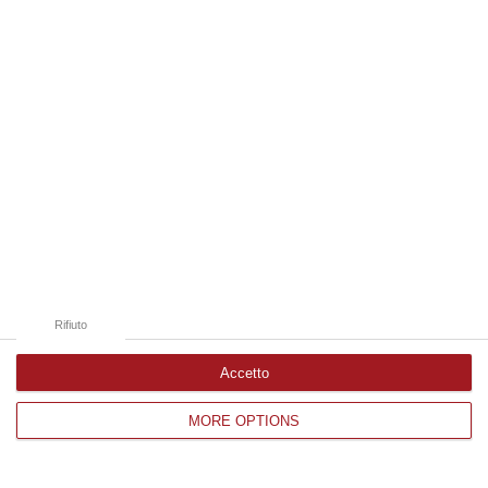
Edizioni provinciali
Catanzaro
Cosenza
Vibo Valentia
Reggio Calabria
Crotone
Rifiuto
Accetto
MORE OPTIONS
Corriere delle Calabria è una testata giornalistica di News&Com S.r.l
©2012-
-2026. Tutti i diritti riservati.
P.IVA. 03199620794, Via del mare 6/G, S.Eufemia, Lamezia Terme