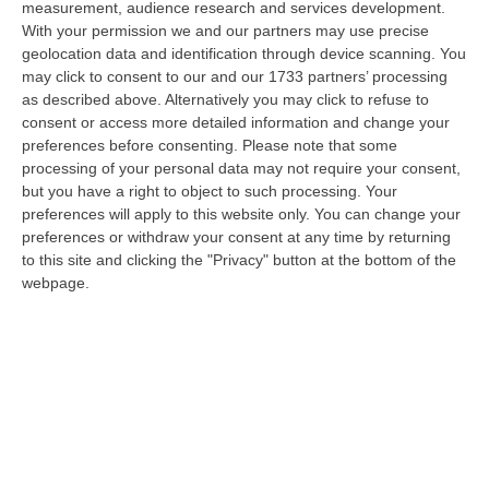
measurement, audience research and services development.
With your permission we and our partners may use precise
Razionalizzazione Della Spesa Sanitaria E Acquisti Sotto Controllo.
geolocation data and identification through device scanning. You
La Strategia “anti-Sprechi” Della Regione
may click to consent to our and our 1733 partners’ processing
“CATANZARO La razionalizzazione della spesa sanitaria passa dalla
as described above. Alternatively you may click to refuse to
centralizzazione degli acquisti. È una delle direttrici individuate dalla…
consent or access more detailed information and change your
09 Agosto, 14:37
preferences before consenting.
Please note that some
processing of your personal data may not require your consent,
Un’altra Tragedia Sulle Strade Vibonesi, Incidente Tra Zambrone E
but you have a right to object to such processing. Your
Briatico: Muore Una Donna, Diversi Feriti
preferences will apply to this website only. You can change your
preferences or withdraw your consent at any time by returning
“VIBO VALENTIA Ancora sangue sulle strade vibonesi. Questa mattina un
to this site and clicking the "Privacy" button at the bottom of the
altro tragico incidente è avvenuto sulla ex statale 522 tra Zambrone e…
webpage.
09 Agosto, 13:34
La Notte Del Mare Stasera Su Rai 2, La Calabria E Il Mediterraneo
Protagonisti Dal Castello Murat Di Pizzo
“PIZZO Il blu della Calabria, le sue coste, il Mediterraneo e soprattutto le
tante voci che ogni giorno raccontano, studiano, proteggono e v…
09 Agosto, 12:52