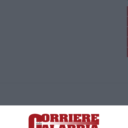
ica di News&Com S.r.l ©2012-
-2026. Tutti i diritti riservati.
ia, Lamezia Terme (CZ)
irettore responsabile Paola Militano |
Privacy