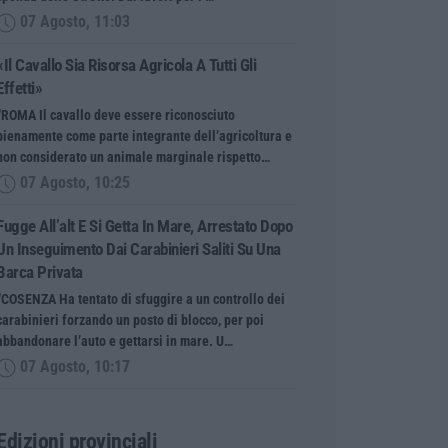
07 Agosto, 11:03
«Il Cavallo Sia Risorsa Agricola A Tutti Gli
Effetti»
“ROMA Il cavallo deve essere riconosciuto
pienamente come parte integrante dell’agricoltura e
non considerato un animale marginale rispetto…
07 Agosto, 10:25
Fugge All’alt E Si Getta In Mare, Arrestato Dopo
Un Inseguimento Dai Carabinieri Saliti Su Una
Barca Privata
“COSENZA Ha tentato di sfuggire a un controllo dei
carabinieri forzando un posto di blocco, per poi
abbandonare l’auto e gettarsi in mare. U…
07 Agosto, 10:17
Edizioni provinciali