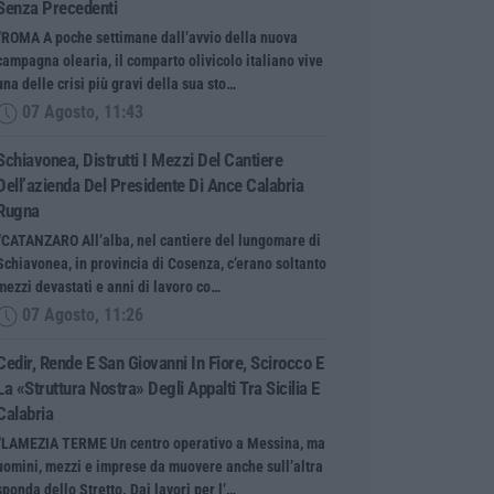
Senza Precedenti
“ROMA A poche settimane dall’avvio della nuova
campagna olearia, il comparto olivicolo italiano vive
una delle crisi più gravi della sua sto…
07 Agosto, 11:43
Schiavonea, Distrutti I Mezzi Del Cantiere
Dell’azienda Del Presidente Di Ance Calabria
Rugna
“CATANZARO All’alba, nel cantiere del lungomare di
Schiavonea, in provincia di Cosenza, c’erano soltanto
mezzi devastati e anni di lavoro co…
07 Agosto, 11:26
Cedir, Rende E San Giovanni In Fiore, Scirocco E
La «struttura Nostra» Degli Appalti Tra Sicilia E
Calabria
“LAMEZIA TERME Un centro operativo a Messina, ma
uomini, mezzi e imprese da muovere anche sull’altra
sponda dello Stretto. Dai lavori per l’…