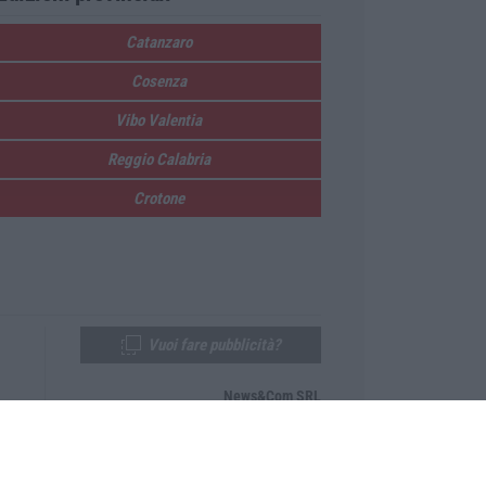
Catanzaro
Cosenza
Vibo Valentia
Reggio Calabria
Crotone
Vuoi fare pubblicità?
News&Com SRL
Telefono:
0968-53665
Email:
newsandcom@gmail.com