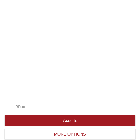
07 Agosto, 10:17
Edizioni provinciali
Catanzaro
Cosenza
Vibo Valentia
Reggio Calabria
Crotone
Rifiuto
Accetto
MORE OPTIONS