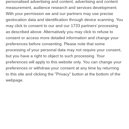
personalised advertising and content, advertising and content
co…
measurement, audience research and services development.
07 Agosto, 11:26
With your permission we and our partners may use precise
geolocation data and identification through device scanning. You
Cedir, Rende E San Giovanni In Fiore, Scirocco E La «struttura
may click to consent to our and our 1733 partners’ processing
Nostra» Degli Appalti Tra Sicilia E Calabria
as described above. Alternatively you may click to refuse to
“LAMEZIA TERME Un centro operativo a Messina, ma uomini, mezzi e
consent or access more detailed information and change your
imprese da muovere anche sull’altra sponda dello Stretto. Dai lavori per
preferences before consenting.
Please note that some
l’…
processing of your personal data may not require your consent,
07 Agosto, 11:03
but you have a right to object to such processing. Your
preferences will apply to this website only. You can change your
«Il Cavallo Sia Risorsa Agricola A Tutti Gli Effetti»
preferences or withdraw your consent at any time by returning
to this site and clicking the "Privacy" button at the bottom of the
“ROMA Il cavallo deve essere riconosciuto pienamente come parte
webpage.
integrante dell’agricoltura e non considerato un animale marginale
rispetto…
07 Agosto, 10:25
Fugge All’alt E Si Getta In Mare, Arrestato Dopo Un Inseguimento
Dai Carabinieri Saliti Su Una Barca Privata
“COSENZA Ha tentato di sfuggire a un controllo dei carabinieri forzando
un posto di blocco, per poi abbandonare l’auto e gettarsi in mare. U…