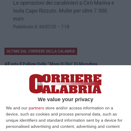
Le operazioni dei carabinieri a Cirò Marina e
Isola Capo Rizzuto. Multe per oltre 7.500
euro
Pubblicato il: 04/07/25 – 7:18
ULTIME DAL CORRIERE DELLA CALABRIA
All’asta Il Pallone Della “mano Di Dio” Di Maradona
“ROMA Il pallone con cui Diego Maradona segnò durante la storica
vittoria dell’Argentina sull’Inghilterra ai Mondiali del 1986 potrebbe
esse…
08 Agosto, 23:28
We value your privacy
Milano, Vannacci Candida Il Generale Burgio
We and our
partners
store and/or access information on a
“ROMA “La sfida delle grandi città correremo in tutte le grandi città
device, such as cookies and process personal data, such as
Milano, Bologna, Roma e Napoli. Ci presenteremo come Futuro
unique identifiers and standard information sent by a device for
nazionale…
personalised advertising and content, advertising and content