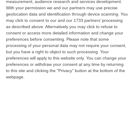
08 Agosto, 22:19
measurement, audience research and services development.
With your permission we and our partners may use precise
Messina, I “No Ponte” Di Nuovo In Marcia
geolocation data and identification through device scanning. You
may click to consent to our and our 1733 partners’ processing
“MESSINA “Chiediamo che venga chiusa la società Stretto di Messina. La
as described above. Alternatively you may click to refuse to
liquidazione era stata già indicata dal governo Monti nel 2013, e la…
consent or access more detailed information and change your
08 Agosto, 21:20
preferences before consenting.
Please note that some
processing of your personal data may not require your consent,
Vinitaly And The City A Reggio: Il Grande Abbraccio Tra Identità
but you have a right to object to such processing. Your
Del Territorio, Storia E Cultura – FOTO
preferences will apply to this website only. You can change your
“REGGIO CALABRIA Vinitaly and the City arriva a Reggio Calabria. Dopo il
preferences or withdraw your consent at any time by returning
successo dell’edizione di Sibari, dove la manifestazione ha fatto s…
to this site and clicking the "Privacy" button at the bottom of the
webpage.
08 Agosto, 20:47
Pride, La “prima Volta” Dell’onda Arcobaleno A Catanzaro. In
Migliaia In Marcia Per I Diritti E La Libertà – FOTO
“CATANZARO Una prima volta destinata a lasciare un segno nella storia
della città. Catanzaro oggi celebra il suo primo Pride: colori, musica…
08 Agosto, 19:38