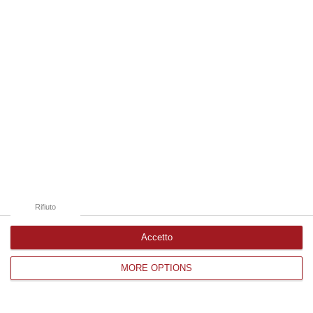
Edizioni provinciali
Catanzaro
Cosenza
Vibo Valentia
Reggio Calabria
Crotone
Rifiuto
Accetto
MORE OPTIONS
Corriere delle Calabria è una testata giornalistica di News&Com S.r.l
©2012-
-2026. Tutti i diritti riservati.
P.IVA. 03199620794, Via del mare 6/G, S.Eufemia, Lamezia Terme