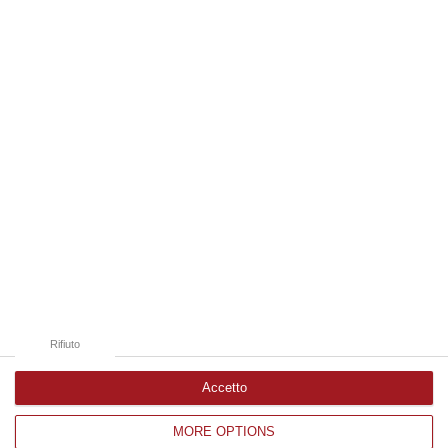
di un territorio in forte evoluzione. I vignaioli indipendenti rappr…
08 Agosto, 10:47
Edizioni provinciali
Catanzaro
Cosenza
Vibo Valentia
Reggio Calabria
Crotone
Rifiuto
Accetto
MORE OPTIONS