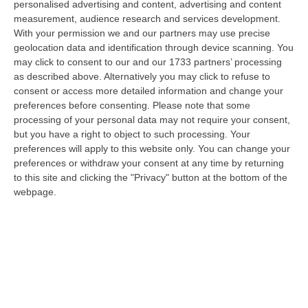
personalised advertising and content, advertising and content
un’occasione di grande rilievo per il territorio metropolitano e per l’…
measurement, audience research and services development.
08 Agosto, 11:04
With your permission we and our partners may use precise
geolocation data and identification through device scanning. You
Università, Il Mur Aumenta Le Risorse Per Gli Atenei Della
may click to consent to our and our 1733 partners’ processing
Calabria. Assegnati 199 Milioni Di Euro
as described above. Alternatively you may click to refuse to
“ROMA Aumentano le risorse al sistema universitario calabrese. Il
consent or access more detailed information and change your
Ministro dell’Università e della Ricerca, Anna Maria Bernini, ha firmato
preferences before consenting.
Please note that some
i…
processing of your personal data may not require your consent,
08 Agosto, 10:58
but you have a right to object to such processing. Your
preferences will apply to this website only. You can change your
Occhiuto: «Marcinelle Tra Le Pagine Più Dolorose Della Storia
preferences or withdraw your consent at any time by returning
to this site and clicking the "Privacy" button at the bottom of the
Italiana»
webpage.
“«L’8 agosto 1956 rimane una delle pagine più dolorose della storia
dell’emigrazione italiana. A Marcinelle, in Belgio, 262 minatori persero…
08 Agosto, 10:53
«La Calabria Del Vino Non Ha Bisogno Di Assomigliare Ai Grandi
Territori, Ma Solo Di Avere Piena Consapevolezza»
“COSENZA Custodi della biodiversità, artigiani del gusto e ambasciatori