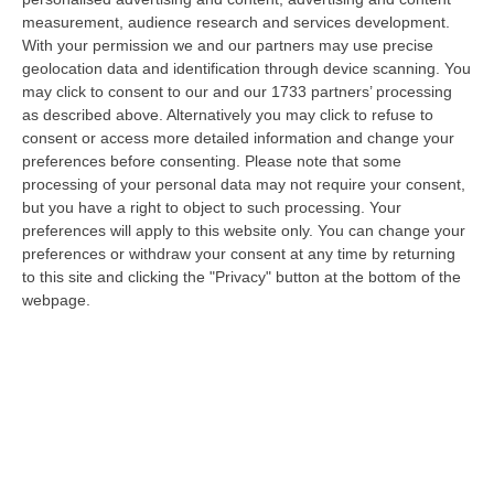
07 Agosto, 20:24
measurement, audience research and services development.
With your permission we and our partners may use precise
Tragedia A Calanna, 40enne Elettricista Muore Folgorato
geolocation data and identification through device scanning. You
“CALANNA Fabio Calabrò, 40enne elettricista è rimasto folgorato sul
may click to consent to our and our 1733 partners’ processing
lavoro mentre montava delle luminarie nel comune di Calanna.
as described above. Alternatively you may click to refuse to
Originario…
consent or access more detailed information and change your
preferences before consenting.
Please note that some
07 Agosto, 20:17
processing of your personal data may not require your consent,
but you have a right to object to such processing. Your
San Ferdinando, Giallo Sul Ritrovamento Del Corpo Senza Vita Di
preferences will apply to this website only. You can change your
Un Neonato
preferences or withdraw your consent at any time by returning
“SAN FERDINANDO La notizia ha gettato nello sconforto la comunità di
to this site and clicking the "Privacy" button at the bottom of the
San Ferdinando, in provincia di Reggio Calabria. Il ritrovamento del co…
webpage.
07 Agosto, 19:59
Distrofia, La Calabria Pagherà Le Prestazioni Oltre Limiti Di Spesa
Per I Pazienti Curati In Emilia Romagna
“CATANZARO La Regione Calabria riconoscerà il pagamento delle
prestazioni di ricovero anche in caso di superamento del tetto per un
gruppo d…