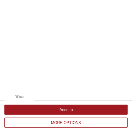
07 Agosto, 19:34
Edizioni provinciali
Catanzaro
Cosenza
Vibo Valentia
Reggio Calabria
Crotone
Rifiuto
Accetto
MORE OPTIONS
Corriere delle Calabria è una testata giornalistica di News&Com S.r.l