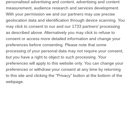
personalised advertising and content, advertising and content
laurea magistrale in Medicina e Chirurgia, Odontoiatria e Protesi den…
measurement, audience research and services development.
06 Agosto, 20:49
With your permission we and our partners may use precise
geolocation data and identification through device scanning. You
La Rivista “America Journals” Celebra Lo Stilista Anton Giulio
may click to consent to our and our 1733 partners’ processing
Grande
as described above. Alternatively you may click to refuse to
“«Rinomato per la sua impeccabile maestria artigianale e la sua
consent or access more detailed information and change your
creatività visionaria, ha trasformato la moda italiana in un’espressione
preferences before consenting.
Please note that some
dur…
processing of your personal data may not require your consent,
06 Agosto, 20:48
but you have a right to object to such processing. Your
preferences will apply to this website only. You can change your
Dai Piani Per Il Rischio Sismico Al Welfare, I Provvedimenti
preferences or withdraw your consent at any time by returning
to this site and clicking the "Privacy" button at the bottom of the
Approvati Dalla Giunta Regionale
webpage.
“CATANZARO La Giunta della Regione Calabria, nella seduta odierna, su
proposta del presidente Roberto Occhiuto, ha approvato il nuovo Protoc…
06 Agosto, 20:03
Reggio Calabria, Bernini In Visita Alla Mediterranea: «Qui La
Facoltà Di Medicina? Valuteremo La Domanda»
“REGGIO CALABRIA La ministra dell’Università e della ricerca Anna Maria
Bernini ha visitato oggi la Mediterranea di Reggio Calabria, accompa…