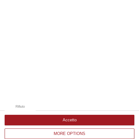
06 Agosto, 19:49
Edizioni provinciali
Catanzaro
Cosenza
Vibo Valentia
Reggio Calabria
Crotone
Rifiuto
Accetto
MORE OPTIONS