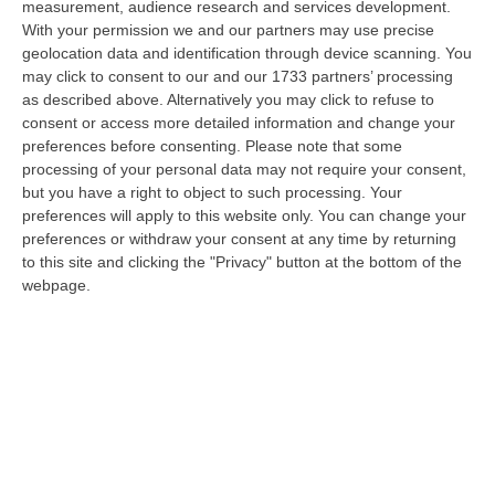
measurement, audience research and services development.
Pride, La “prima Volta” Dell’onda Arcobaleno A Catanzaro. In
With your permission we and our partners may use precise
geolocation data and identification through device scanning. You
Migliaia In Marcia Per I Diritti E La Libertà – FOTO
may click to consent to our and our 1733 partners’ processing
“CATANZARO Una prima volta destinata a lasciare un segno nella storia
as described above. Alternatively you may click to refuse to
della città. Catanzaro oggi celebra il suo primo Pride: colori, musica…
consent or access more detailed information and change your
08 Agosto, 19:38
preferences before consenting.
Please note that some
processing of your personal data may not require your consent,
«Per Riaprire Hormuz Stop Ad Attacchi E Sanzioni»
but you have a right to object to such processing. Your
preferences will apply to this website only. You can change your
“ROMA Per la riapertura dello Stretto di Hormuz l’Iran chiede agli Stati
preferences or withdraw your consent at any time by returning
Uniti di revocare il blocco navale e le sanzioni contro l’Iran, di…
to this site and clicking the "Privacy" button at the bottom of the
08 Agosto, 19:27
webpage.
Diamante, Ecco L’ordinanza Sul Divieto Per I 14enni In Strada
Senza Accompagnamento
“DIAMANTE (COSENZA) Tutela dei minori, contrasto ai fenomeni di
disagio e devianza minorile, sicurezza e decoro urbano, fruizione serena
del…
08 Agosto, 18:40