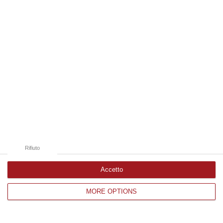
Edizioni provinciali
Catanzaro
Cosenza
Vibo Valentia
Reggio Calabria
Crotone
Rifiuto
Accetto
MORE OPTIONS
Corriere delle Calabria è una testata giornalistica di News&Com S.r.l
©2012-
-2026. Tutti i diritti riservati.
P.IVA. 03199620794, Via del mare 6/G, S.Eufemia, Lamezia Terme