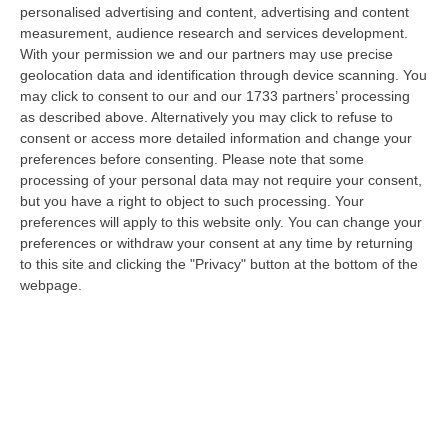
Operativo Aeronavale di Vibo Valentia finalizzate alla tutela del
personalised advertising and content, advertising and content
demanio…
measurement, audience research and services development.
With your permission we and our partners may use precise
07 Agosto, 6:18
geolocation data and identification through device scanning. You
may click to consent to our and our 1733 partners’ processing
Calabria, Nasce Il “Circuito Dell’ospitalità E Dell’offerta Ricettiva”:
as described above. Alternatively you may click to refuse to
Una Rete Del Turismo Di Qualità
consent or access more detailed information and change your
“CATANZARO La Regione Calabria punta a consolidare il suo nuovo
preferences before consenting.
Please note that some
posizionamento turistico con uno strumento che premia la qualità
processing of your personal data may not require your consent,
dell’accogl…
but you have a right to object to such processing. Your
07 Agosto, 6:10
preferences will apply to this website only. You can change your
preferences or withdraw your consent at any time by returning
Sistema Bibliotecario Vibonese, La Dura Replica Di Soriano E
to this site and clicking the "Privacy" button at the bottom of the
Romeo: «Il Fallimento È Di Chi Ha Staccato La Spina»
webpage.
“VIBO VALENTIA «In queste ore si stanno susseguendo dichiarazioni e
prese di posizione sul futuro del Sistema Bibliotecario Vibonese.
Compre…
06 Agosto, 22:18
Laurea In Medicina, Arriva Il Decreto: Aumentano I Posti
“ROMA Aumentano i posti disponibili per l’immatricolazione ai corsi di