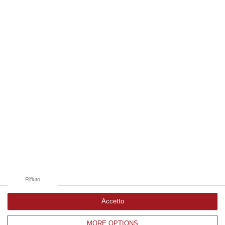
laurea magistrale in Medicina e Chirurgia, Odontoiatria e Protesi den…
06 Agosto, 20:49
Edizioni provinciali
Catanzaro
Cosenza
Vibo Valentia
Reggio Calabria
Crotone
Rifiuto
Accetto
MORE OPTIONS