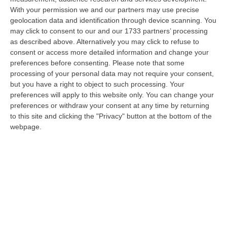
Franz Caruso: «Casa, Giovani E Lavoro Sono Le Sfide Del
With your permission we and our partners may use precise
Riformismo Di Oggi»
geolocation data and identification through device scanning. You
“COSENZA «Cosenza saprà rispondere positivamente alla raccolta firme
may click to consent to our and our 1733 partners’ processing
promossa da Avanti PSI, perché gli obiettivi che la animano mettono al…
as described above. Alternatively you may click to refuse to
08 Agosto, 16:00
consent or access more detailed information and change your
preferences before consenting.
Please note that some
Fondi Migranti, I Legali Dopo La Sentenza: «Chi Ha Aiutato L’Italia
processing of your personal data may not require your consent,
Dovrà Pagare Le Spese Della Solidarietà Sociale»
but you have a right to object to such processing. Your
preferences will apply to this website only. You can change your
“Con la sentenza n° 129 del 2026, la seconda sezione giurisdizionale
preferences or withdraw your consent at any time by returning
centrale di appello della Corte dei Conti, il 06 agosto 2026 ha messo l…
to this site and clicking the "Privacy" button at the bottom of the
08 Agosto, 15:54
webpage.
Meloni Contro Cgil: «Vergognoso». Landini: «Non Ci Voltiamo
Mai»
” «Voltare le spalle durante la commemorazione di Marcinelle è un gesto
grave e vergognoso. Oggi, durante la cerimonia per i 262 lavoratori…
08 Agosto, 15:11