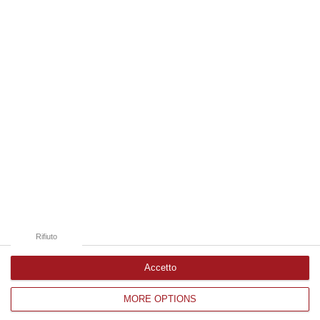
08 Agosto, 17:20
Edizioni provinciali
Catanzaro
Cosenza
Vibo Valentia
Reggio Calabria
Crotone
Rifiuto
Accetto
MORE OPTIONS
Corriere delle Calabria è una testata giornalistica di News&Com S.r.l