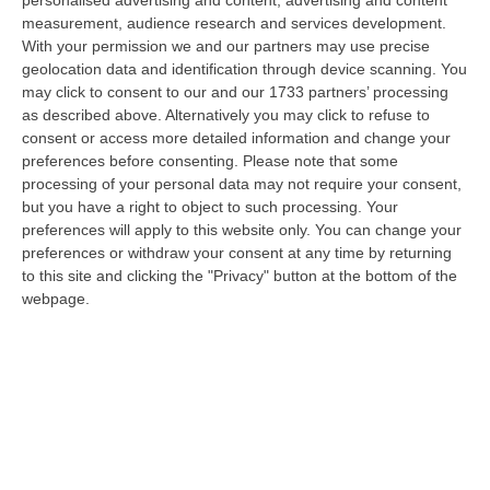
personalised advertising and content, advertising and content
di tre veicoli, si registrano rallentamenti al traffico in direzione s…
measurement, audience research and services development.
08 Agosto, 18:15
With your permission we and our partners may use precise
geolocation data and identification through device scanning. You
Il Ssn Recupera Personale: +1,6% Secondo L’ultima Rilevazione
may click to consent to our and our 1733 partners’ processing
Ministeriale
as described above. Alternatively you may click to refuse to
consent or access more detailed information and change your
“ROMA Il Servizio sanitario nazionale continua a recuperare personale
preferences before consenting.
Please note that some
dopo gli anni di contrazione che hanno caratterizzato il decennio scor…
processing of your personal data may not require your consent,
08 Agosto, 18:05
but you have a right to object to such processing. Your
preferences will apply to this website only. You can change your
’Ndrangheta, Il Bigliettino Dal Carcere Per Il Controllo Dei Boschi.
preferences or withdraw your consent at any time by returning
«Dovevamo Rispettare Mallamace»
to this site and clicking the "Privacy" button at the bottom of the
“CATANZARO Un piccolo foglio che arriva dal carcere e diventa, nel
webpage.
racconto del collaboratore di giustizia, una sorta di lasciapassare. Rocc…
08 Agosto, 18:01
Dall’inferno Di Marcinelle Alla Sicurezza Di Oggi, Un Monito
Inascoltato Che Dura Da 70 Anni
“Il disastro di Marcinelle, avvenuto settant’anni orsono, l’8 agosto 1956,
nella miniera Bois du Cazier in Belgio, che provocò la morte di 2…