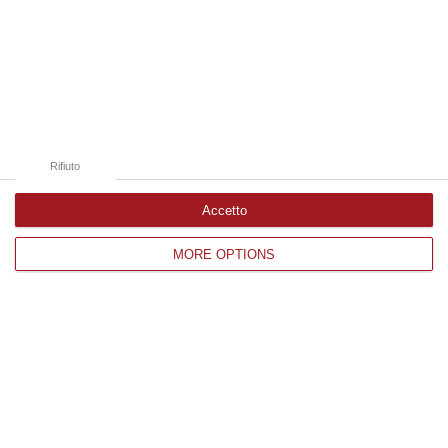
Edizioni provinciali
Catanzaro
Cosenza
Rifiuto
Vibo Valentia
Accetto
Reggio Calabria
MORE OPTIONS
Crotone
Corriere delle Calabria è una testata giornalistica di News&Com S.r.l