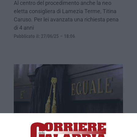
Al centro del procedimento anche la neo
eletta consigliera di Lamezia Terme, Titina
Caruso. Per lei avanzata una richiesta pena
di 4 anni
Pubblicato il: 27/06/25 – 18:06
“Calabria Etica”, messe agli atti le
convenzioni dei progetti “incriminati”