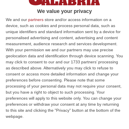
Gli atti sono stati depositati dal legale dell’ex
We value your privacy
presidente della società in house della
We and our
partners
store and/or access information on a
regione, Pasqualino Ruberto. Al banco dei
device, such as cookies and process personal data, such as
testimoni il mare…
unique identifiers and standard information sent by a device for
Pubblicato il: 16/04/19 – 20:14
personalised advertising and content, advertising and content
measurement, audience research and services development.
With your permission we and our partners may use precise
geolocation data and identification through device scanning. You
ULTIME DAL CORRIERE DELLA CALABRIA
may click to consent to our and our 1733 partners’ processing
as described above. Alternatively you may click to refuse to
Travolge I Ciclisti E Poi Torna Indietro Per Investirli Ancora:
consent or access more detailed information and change your
preferences before consenting.
Please note that some
Fermato
processing of your personal data may not require your consent,
“Una mattinata in bicicletta si è trasformata in una scena di violenza a
but you have a right to object to such processing. Your
Lanzo Torinese, lungo la strada che conduce verso Coassolo. Un auto…
preferences will apply to this website only. You can change your
08 Agosto, 13:18
preferences or withdraw your consent at any time by returning
to this site and clicking the "Privacy" button at the bottom of the
Investimenti Sostenibili 4.0, 448 Milioni Per Le Imprese Del Sud
webpage.
“Quattrocentoquarantotto milioni di euro per sostenere gli investimenti
innovativi e sostenibili delle imprese del Mezzogiorno, Calabria com…