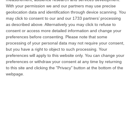
With your permission we and our partners may use precise
Vinitaly And The City A Reggio: Il Grande Abbraccio Tra Identità
geolocation data and identification through device scanning. You
Del Territorio, Storia E Cultura – FOTO
may click to consent to our and our 1733 partners’ processing
“REGGIO CALABRIA Vinitaly and the City arriva a Reggio Calabria. Dopo il
as described above. Alternatively you may click to refuse to
successo dell’edizione di Sibari, dove la manifestazione ha fatto s…
consent or access more detailed information and change your
08 Agosto, 20:47
preferences before consenting.
Please note that some
processing of your personal data may not require your consent,
Pride, La “prima Volta” Dell’onda Arcobaleno A Catanzaro. In
but you have a right to object to such processing. Your
Migliaia In Marcia Per I Diritti E La Libertà – FOTO
preferences will apply to this website only. You can change your
preferences or withdraw your consent at any time by returning
“CATANZARO Una prima volta destinata a lasciare un segno nella storia
to this site and clicking the "Privacy" button at the bottom of the
della città. Catanzaro oggi celebra il suo primo Pride: colori, musica…
webpage.
08 Agosto, 19:38
«Per Riaprire Hormuz Stop Ad Attacchi E Sanzioni»
“ROMA Per la riapertura dello Stretto di Hormuz l’Iran chiede agli Stati
Uniti di revocare il blocco navale e le sanzioni contro l’Iran, di…
08 Agosto, 19:27