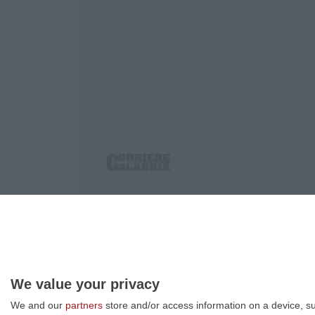
Corriere delle Calabria è una testata giornalist
P.IVA. 03199620794, Via del mare 6/G, S.Eufem
Iscrizione tribunale di Lamezia Terme 5/2011 - D
Effettua una ricerca sul Corriere delle Calabria
We value your privacy
We and our
partners
store and/or access information on a device, su