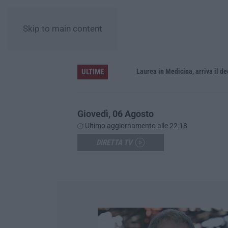
Skip to main content
ULTIME
Sistema bibliotecario vibonese, la dura replica di Soriano e Romeo: «Il fallimento è di chi ha staccato la spina»
Laurea in Medicina, arriva il decreto:
Giovedì, 06 Agosto
Ultimo aggiornamento alle 22:18
DIRETTA TV