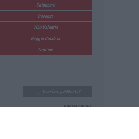
Catanzaro
Cosenza
Vibo Valentia
Reggio Calabria
Crotone
Vuoi fare pubblicità?
News&Com SRL
Telefono:
0968-53665
Email:
newsandcom@gmail.com