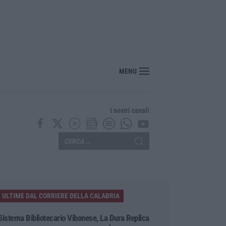
“America Journals” celebra lo stilista Anton Giulio Grande
MENU
I nostri canali
ULTIME DAL CORRIERE DELLA CALABRIA
Sistema Bibliotecario Vibonese, La Dura Replica