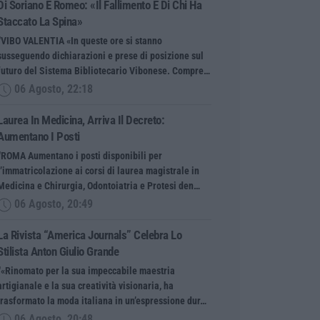
Di Soriano E Romeo: «Il Fallimento È Di Chi Ha
Staccato La Spina»
“VIBO VALENTIA «In queste ore si stanno
susseguendo dichiarazioni e prese di posizione sul
futuro del Sistema Bibliotecario Vibonese. Compre…
06 Agosto, 22:18
Laurea In Medicina, Arriva Il Decreto:
Aumentano I Posti
“ROMA Aumentano i posti disponibili per
l’immatricolazione ai corsi di laurea magistrale in
Medicina e Chirurgia, Odontoiatria e Protesi den…
06 Agosto, 20:49
La Rivista “America Journals” Celebra Lo
Stilista Anton Giulio Grande
“«Rinomato per la sua impeccabile maestria
artigianale e la sua creatività visionaria, ha
trasformato la moda italiana in un’espressione dur…
06 Agosto, 20:48