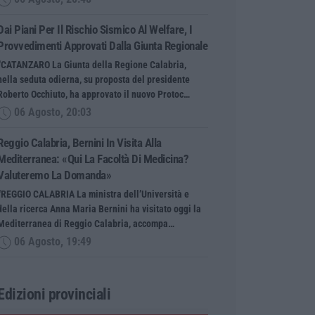
Dai Piani Per Il Rischio Sismico Al Welfare, I
Provvedimenti Approvati Dalla Giunta Regionale
“CATANZARO La Giunta della Regione Calabria,
nella seduta odierna, su proposta del presidente
Roberto Occhiuto, ha approvato il nuovo Protoc…
06 Agosto, 20:03
Reggio Calabria, Bernini In Visita Alla
Mediterranea: «Qui La Facoltà Di Medicina?
Valuteremo La Domanda»
“REGGIO CALABRIA La ministra dell’Università e
della ricerca Anna Maria Bernini ha visitato oggi la
Mediterranea di Reggio Calabria, accompa…
06 Agosto, 19:49
Edizioni provinciali