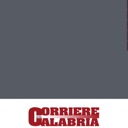
ica di News&Com S.r.l ©2012-
-2026. Tutti i diritti riservati.
ia, Lamezia Terme (CZ)
irettore responsabile Paola Militano |
Privacy