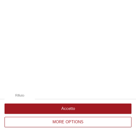
Edizioni provinciali
Catanzaro
Cosenza
Vibo Valentia
Reggio Calabria
Crotone
Rifiuto
Accetto
MORE OPTIONS
Corriere delle Calabria è una testata giornalistica di News&Com S.r.l
©2012-
-2026. Tutti i diritti riservati.