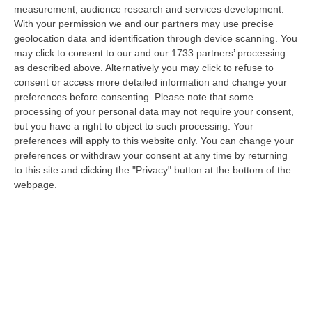
Regione Calabria siamo tra i potenziali beneficiari della proposta d…
measurement, audience research and services development.
07 Agosto, 22:35
With your permission we and our partners may use precise
geolocation data and identification through device scanning. You
Basilica Dell’Immacolata Concezione Di Catanzaro, Ferro:
may click to consent to our and our 1733 partners’ processing
as described above. Alternatively you may click to refuse to
«finanziamento Da 800 Milioni Di Euro»
consent or access more detailed information and change your
“CATANZARO «Con un importante finanziamento di 800 mila euro, si potrà
preferences before consenting.
Please note that some
dare avvio agli attesi lavori di ristrutturazione della Basilica dell…
processing of your personal data may not require your consent,
07 Agosto, 22:02
but you have a right to object to such processing. Your
preferences will apply to this website only. You can change your
Renzi: «Conte? Sarebbe Delittuoso Vannaccizzare La Coalizione»
preferences or withdraw your consent at any time by returning
“ROMA «Conte sta giocando la sua partita, vedremo se le primarie si
to this site and clicking the "Privacy" button at the bottom of the
faranno, quando e con che formato, se a due Conte-Schlein o se ci
webpage.
sarann…
07 Agosto, 21:35
Meteo, Altri 10 Giorni Di Caldo Estremo
“ROMA La tregua varrà fino a domani: dopo il record di ieri con il bollino
rosso per tutte le 27 città monitorate e oggi con 26 allerte mass…
07 Agosto, 20:33