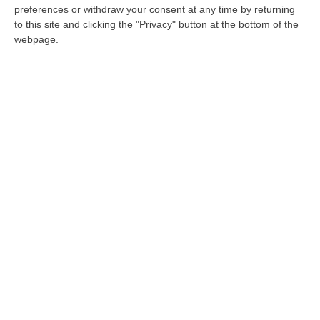
preferences or withdraw your consent at any time by returning
gastronomico a Cecilia Faragò con “il
to this site and clicking the "Privacy" button at the bottom of the
cappello della strega”
webpage.
Pubblicato il: 05/02/23 – 9:38
Cucina, le tipicità calabro-pugliesi a Casa
Sanremo
L’edizione 2022 vedrà protagonista, ancora