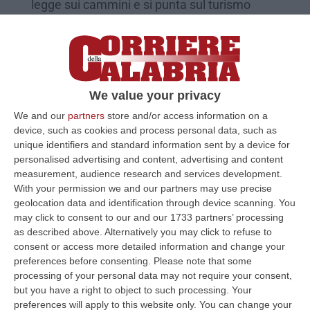
legge sui cammini e si punta sul turismo
slow»
Pubblicato il: 10/02/23 – 13:33
We value your privacy
We and our
partners
store and/or access information on a
device, such as cookies and process personal data, such as
unique identifiers and standard information sent by a device for
personalised advertising and content, advertising and content
measurement, audience research and services development.
With your permission we and our partners may use precise
geolocation data and identification through device scanning. You
may click to consent to our and our 1733 partners’ processing
as described above. Alternatively you may click to refuse to
La Calabria (con le sue eccellenze)
consent or access more detailed information and change your
protagonista a Casa Sanremo
preferences before consenting.
Please note that some
processing of your personal data may not require your consent,
La regione sarà ospite dello show “Italia in
but you have a right to object to such processing. Your
vetrina” giovedì 9 febbraio. Omaggio
preferences will apply to this website only. You can change your