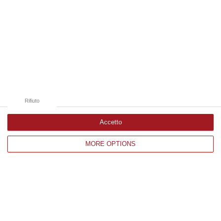
sicurezza vittima di un violento pestaggio avvenuto sulla costa tirrenica
c…
10 Agosto, 7:16
Edizioni provinciali
Catanzaro
Rifiuto
Cosenza
Vibo Valentia
Accetto
Reggio Calabria
MORE OPTIONS
Crotone