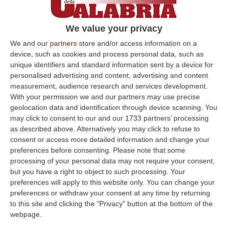
L’obiettivo è quello di rafforzare
ulteriormente i presidi di legalità dislocati sul
We value your privacy
territorio calabrese
We and our
partners
store and/or access information on a
Pubblicato il: 06/12/24 – 18:05
device, such as cookies and process personal data, such as
unique identifiers and standard information sent by a device for
personalised advertising and content, advertising and content
measurement, audience research and services development.
ULTIME DAL CORRIERE DELLA CALABRIA
With your permission we and our partners may use precise
geolocation data and identification through device scanning. You
Stasera La XXV Festa Dello Stocco Di Cittanova, Grande Attesa
may click to consent to our and our 1733 partners’ processing
Per Fabrizio Moro
as described above. Alternatively you may click to refuse to
consent or access more detailed information and change your
” CITTANOVA Il grande giorno è arrivato. Questa sera la XXV Festa
preferences before consenting.
Please note that some
Nazionale dello Stocco di Cittanova incanterà il grande pubblico
processing of your personal data may not require your consent,
dell’esta…
but you have a right to object to such processing. Your
10 Agosto, 8:33
preferences will apply to this website only. You can change your
preferences or withdraw your consent at any time by returning
Prende A Pugni Il Finestrino Dell’auto E Minaccia Di Morte La
to this site and clicking the "Privacy" button at the bottom of the
Convivere, Un Arresto Nel Crotonese
webpage.
“PETILIA POLICASTRO Nella notte del 9 agosto, a San Mauro Marchesato,