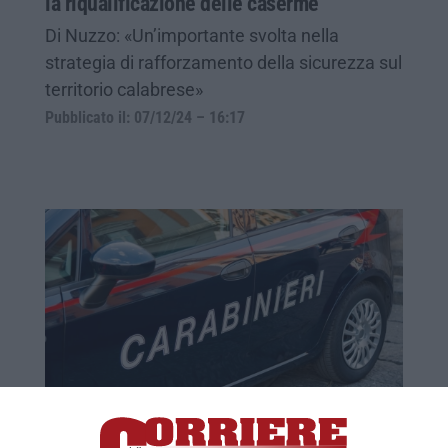
la riqualificazione delle caserme
Di Nuzzo: «Un’importante svolta nella
strategia di rafforzamento della sicurezza sul
territorio calabrese»
Pubblicato il: 07/12/24 – 16:17
Riqualificazione caserme Carabinieri,
firmate convenzioni tra Regione e Comuni